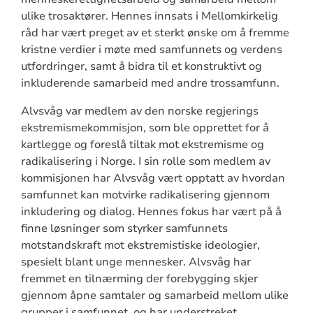
ulike trosaktører. Hennes innsats i Mellomkirkelig
råd har vært preget av et sterkt ønske om å fremme
kristne verdier i møte med samfunnets og verdens
utfordringer, samt å bidra til et konstruktivt og
inkluderende samarbeid med andre trossamfunn.
Alvsvåg var medlem av den norske regjerings
ekstremismekommisjon, som ble opprettet for å
kartlegge og foreslå tiltak mot ekstremisme og
radikalisering i Norge. I sin rolle som medlem av
kommisjonen har Alvsvåg vært opptatt av hvordan
samfunnet kan motvirke radikalisering gjennom
inkludering og dialog. Hennes fokus har vært på å
finne løsninger som styrker samfunnets
motstandskraft mot ekstremistiske ideologier,
spesielt blant unge mennesker. Alvsvåg har
fremmet en tilnærming der forebygging skjer
gjennom åpne samtaler og samarbeid mellom ulike
grupper i samfunnet, og har understreket