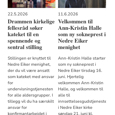
22.5.2026
11.6.2026
Drammen kirkelige
Velkommen til
fellesråd søker
Ann-Kristin Halle
kateket til en
som ny sokneprest i
spennende og
Nedre Eiker
sentral stilling
menighet
Stillingen er knyttet til
Ann-Kristin Halle starter
Nedre Eiker menighet,
som ny sokneprest i
der du vil være ansatt
Nedre Eiker tirsdag 16.
som kateket med ansvar
juni. Hjertelig
for
velkommen Ann-Kristin
undervisningstjenesten
Halle, og velkommen til
for alle aldersgrupper. I
alle til
tillegg vil du ha særskilt
innsettelsesgudstjenesten
ansvar for
i Nedre Eiker kirke
konfirmantarbeidet i
søndag 21. juni kl.