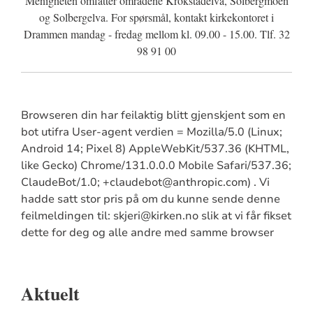
Menigheten omfatter områdene Krokstadelva, Solbergmoen
og Solbergelva. For spørsmål, kontakt kirkekontoret i
Drammen mandag - fredag mellom kl. 09.00 - 15.00. Tlf. 32
98 91 00
Browseren din har feilaktig blitt gjenskjent som en
bot utifra User-agent verdien = Mozilla/5.0 (Linux;
Android 14; Pixel 8) AppleWebKit/537.36 (KHTML,
like Gecko) Chrome/131.0.0.0 Mobile Safari/537.36;
ClaudeBot/1.0; +claudebot@anthropic.com) . Vi
hadde satt stor pris på om du kunne sende denne
feilmeldingen til: skjeri@kirken.no slik at vi får fikset
dette for deg og alle andre med samme browser
Aktuelt