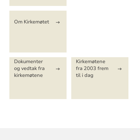
Om Kirkemøtet
Dokumenter
Kirkemøtene
og vedtak fra
fra 2003 frem
kirkemøtene
til i dag