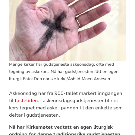
Mange kirker har gudstjeneste askeonsdag, ofte med
tegning av askekors. Nå har gudstjenesten fått en egen
liturgi. Foto: Den norske kirke/Åshild Moen Arnesen
Askeonsdag har fra 900-tallet markert inngangen
til
fastetiden.
I askeonsdagsgudstjenester blir et
kors tegnet med aske i pannen til den enkelte som
deltar i gudstjenesten.
Nå har Kirkemøtet vedtatt en egen liturgisk
ordning for denne tradisjonsrike gudstjenesten.