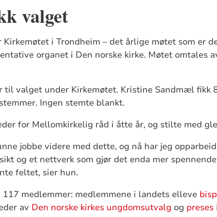
kk valget
 Kirkemøtet i Trondheim – det årlige møtet som er de
entative organet i Den norske kirke. Møtet omtales 
r til valget under Kirkemøtet. Kristine Sandmæl fikk
 stemmer. Ingen stemte blankt.
r for Mellomkirkelig råd i åtte år, og stilte med gle
 kunne jobbe videre med dette, og nå har jeg opparbei
sikt og et nettverk som gjør det enda mer spennende
nte feltet, sier hun.
av 117 medlemmer: medlemmene i landets elleve
bis
eder av
Den norske kirkes ungdomsutvalg
og
preses