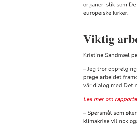
organer, slik som D
europeiske kirker.
Viktig arb
Kristine Sandmæl pek
– Jeg tror oppfølgin
prege arbeidet framo
vår dialog med Det 
Les mer om rapporte
– Spørsmål som økend
klimakrise vil nok 