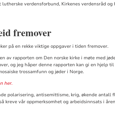
et lutherske verdensforbund, Kirkenes verdensråd og
eid fremover
er på en rekke viktige oppgaver i tiden fremover.
gen av rapporten om Den norske kirke i møte med jød
ver, og jeg håper denne rapporten kan gi en hjelp til
mosaiske trossamfunn og jøder i Norge.
n her.
e polarisering, antisemittisme, krig, økende antall f
også kreve vår oppmerksomhet og arbeidsinnsats i å