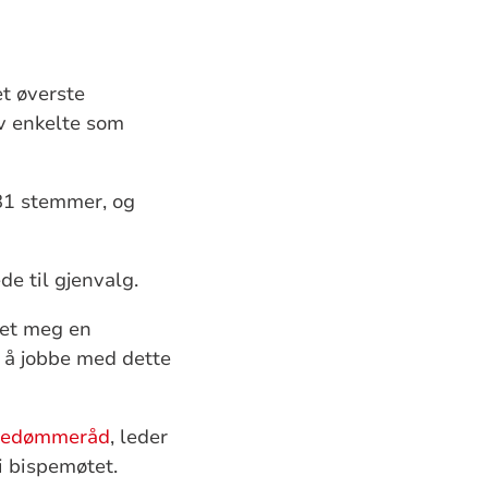
t øverste
av enkelte som
 81 stemmer, og
de til gjenvalg.
det meg en
 å jobbe med dette
pedømmeråd
, leder
i bispemøtet.