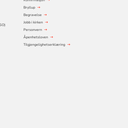
Konfirmasjon
Bryllup
Begravelse
Jobb i kirken
SSO)
Personvern
Åpenhetsloven
Tilgjengelighetserklæring