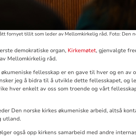
t fornyet tillit som leder av Mellomkirkelig råd. Foto: Den n
verste demokratiske organ,
Kirkemøtet
, gjenvalgte fre
v Mellomkirkelig råd.
, økumeniske fellesskap er en gave til hver og en av o
sker jeg å bidra til å utvikle dette fellesskapet, og le
ke hver enkelt av oss som troende og vårt fellesskap,
eder Den norske kirkes økumeniske arbeid, altså kon
g utland.
ølger også opp kirkens samarbeid med andre internas