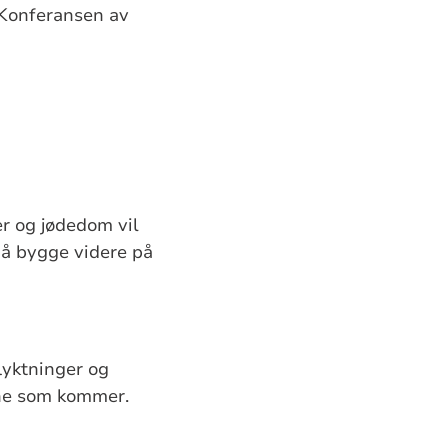
 Konferansen av
er og jødedom vil
 å bygge videre på
lyktninger og
rene som kommer.