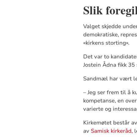
Slik foregi
Valget skjedde under
demokratiske, repres
«kirkens storting».
Det var to kandidate
Jostein Ådna fikk 35
Sandmæl har vært lede
– Jeg ser frem til å
kompetanse, en over
varierte og interessa
Kirkemøtet består 
av
Samisk kirkeråd,
l