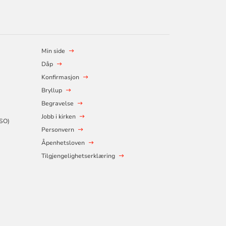
Min side
Dåp
Konfirmasjon
Bryllup
Begravelse
Jobb i kirken
SSO)
Personvern
Åpenhetsloven
Tilgjengelighetserklæring