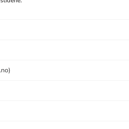
stidene.
.no)