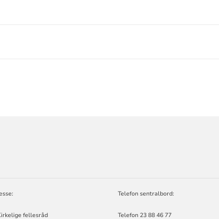
ORMASJON
esse:
Telefon sentralbord:
irkelige fellesråd
Telefon 23 88 46 77