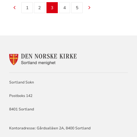
1
2
3
4
5
KONTAKTINFORMASJON
FOR
SORTLAND
SOKN
Sortland Sokn
Postboks 142
8401 Sortland
Kontoradresse: Gårdsallèen 2A, 8400 Sortland