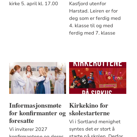
kirke 5. april kl. 17.00
Kasfjord utenfor
Harstad. Leiren er for
deg som er ferdig med
4. klasse til og med
ferdig med 7. klasse
Informasjonsmøte
Kirkekino for
for konfirmanter og
skolestarterne
foresatte
Vi i Sortland menighet
syntes det er stort å
Vi inviterer 2027
starte på skolen. Derfor
konfirmantene og deres