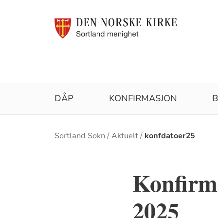
DÅP
KONFIRMASJON
B
Brødsmulesti
Sortland Sokn
Aktuelt
konfdatoer25
Konfirma
2025