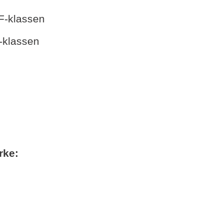
 F-klassen
D-klassen
rke: