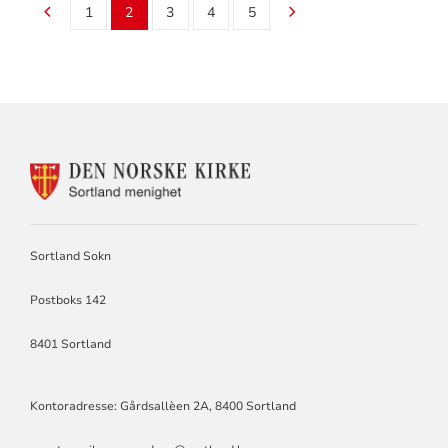
1
2
3
4
5
KONTAKTINFORMASJON
FOR
SORTLAND
SOKN
Sortland Sokn
Postboks 142
8401 Sortland
Kontoradresse: Gårdsallèen 2A, 8400 Sortland