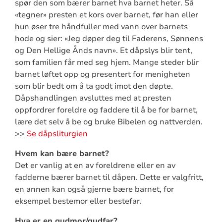
spør den som bærer barnet hva barnet heter. Så
«tegner» presten et kors over barnet, før han eller
hun øser tre håndfuller med vann over barnets
hode og sier: «Jeg døper deg til Faderens, Sønnens
og Den Hellige Ånds navn». Et dåpslys blir tent,
som familien får med seg hjem. Mange steder blir
barnet løftet opp og presentert for menigheten
som blir bedt om å ta godt imot den døpte.
Dåpshandlingen avsluttes med at presten
oppfordrer foreldre og faddere til å be for barnet,
lære det selv å be og bruke Bibelen og nattverden.
>>
Se dåpsliturgien
Hvem kan bære barnet?
Det er vanlig at en av foreldrene eller en av
fadderne bærer barnet til dåpen. Dette er valgfritt,
en annen kan også gjerne bære barnet, for
eksempel bestemor eller bestefar.
Hva er en gudmor/gudfar?