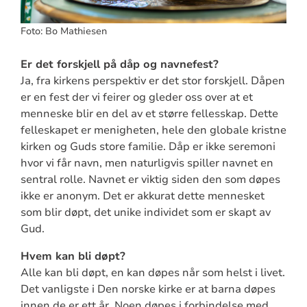
Foto: Bo Mathiesen
Er det forskjell på dåp og navnefest?
Ja, fra kirkens perspektiv er det stor forskjell. Dåpen
er en fest der vi feirer og gleder oss over at et
menneske blir en del av et større fellesskap. Dette
felleskapet er menigheten, hele den globale kristne
kirken og Guds store familie. Dåp er ikke seremoni
hvor vi får navn, men naturligvis spiller navnet en
sentral rolle. Navnet er viktig siden den som døpes
ikke er anonym. Det er akkurat dette mennesket
som blir døpt, det unike individet som er skapt av
Gud.
Hvem kan bli døpt?
Alle kan bli døpt, en kan døpes når som helst i livet.
Det vanligste i Den norske kirke er at barna døpes
innen de er ett år. Noen døpes i forbindelse med