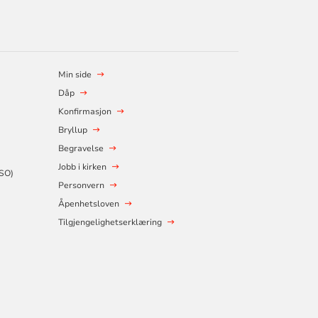
Min side
Dåp
Konfirmasjon
Bryllup
Begravelse
Jobb i kirken
SSO)
Personvern
Åpenhetsloven
Tilgjengelighetserklæring