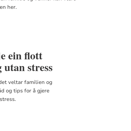
en her.
 ein flott
g utan stress
 det veltar familien og
d og tips for å gjere
stress.