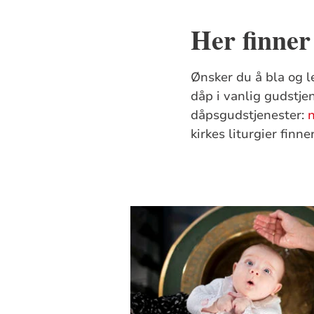
Her finner
Ønsker du å bla og le
dåp i vanlig gudstje
dåpsgudstjenester:
kirkes liturgier finn