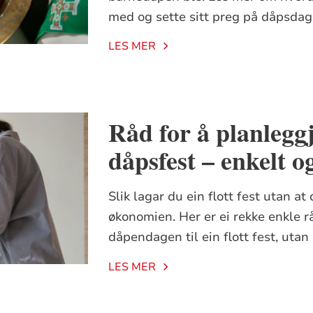
med og sette sitt preg på dåpsdag
LES MER
Råd for å planleggje
dåpsfest – enkelt o
Slik lagar du ein flott fest utan at
økonomien. Her er ei rekke enkle rå
dåpendagen til ein flott fest, utan 
LES MER