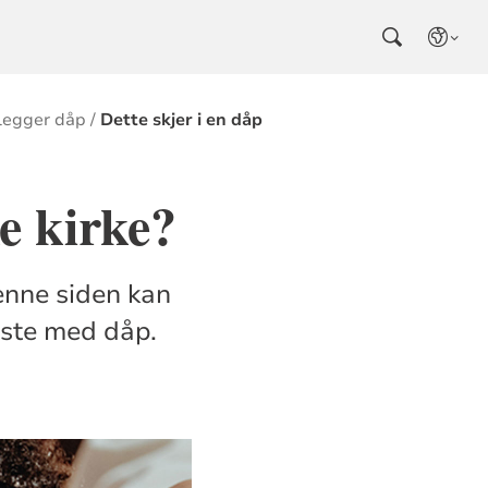
nlegger dåp
Dette skjer i en dåp
e kirke?
enne siden kan
este med dåp.