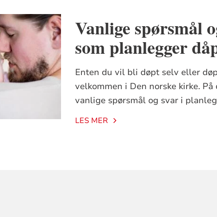
Vanlige spørsmål o
som planlegger då
Enten du vil bli døpt selv eller døp
velkommen i Den norske kirke. På 
vanlige spørsmål og svar i planle
LES MER
ORMASJON