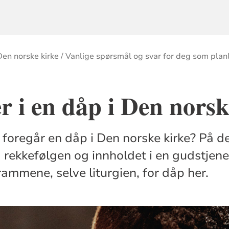
 Den norske kirke
Vanlige spørsmål og svar for deg som pla
r i en dåp i Den norsk
foregår en dåp i Den norske kirke? På d
d rekkefølgen og innholdet i en gudstjen
rammene, selve liturgien, for dåp her.