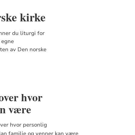
rske kirke
nner du liturgi for
i egne
esten av Den norske
 over hvor
an være
over hvor personlig
an familie og venner kan være