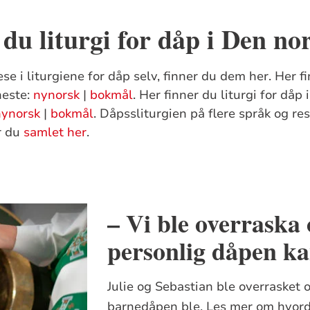
 du liturgi for dåp i Den no
se i liturgiene for dåp selv, finner du dem her. Her fi
neste:
nynorsk
|
bokmål
. Her finner du liturgi for dåp 
nynorsk
|
bokmål
. Dåpssliturgien på flere språk og r
er du
samlet her
.
– Vi ble overraska
personlig dåpen k
Julie og Sebastian ble overrasket 
barnedåpen ble. Les mer om hvord