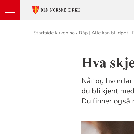
Brødsmulesti
Startside kirken.no
Dåp | Alle kan bli døpt i
Hva skje
Når og hvordan 
du bli kjent me
Du finner også 