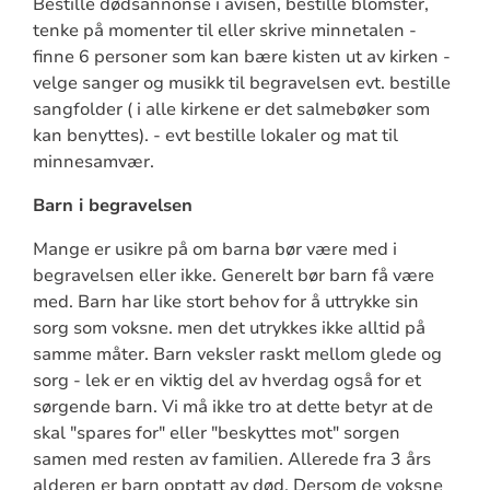
Bestille dødsannonse i avisen, bestille blomster,
tenke på momenter til eller skrive minnetalen -
finne 6 personer som kan bære kisten ut av kirken -
velge sanger og musikk til begravelsen evt. bestille
sangfolder ( i alle kirkene er det salmebøker som
kan benyttes). - evt bestille lokaler og mat til
minnesamvær.
Barn i begravelsen
Mange er usikre på om barna bør være med i
begravelsen eller ikke. Generelt bør barn få være
med. Barn har like stort behov for å uttrykke sin
sorg som voksne. men det utrykkes ikke alltid på
samme måter. Barn veksler raskt mellom glede og
sorg - lek er en viktig del av hverdag også for et
sørgende barn. Vi må ikke tro at dette betyr at de
skal "spares for" eller "beskyttes mot" sorgen
samen med resten av familien. Allerede fra 3 års
alderen er barn opptatt av død. Dersom de voksne