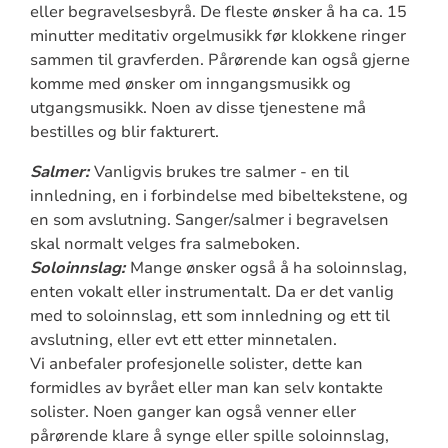
eller begravelsesbyrå. De fleste ønsker å ha ca. 15
minutter meditativ orgelmusikk før klokkene ringer
sammen til gravferden. Pårørende kan også gjerne
komme med ønsker om inngangsmusikk og
utgangsmusikk. Noen av disse tjenestene må
bestilles og blir fakturert.
Salmer:
Vanligvis brukes tre salmer - en til
innledning, en i forbindelse med bibeltekstene, og
en som avslutning. Sanger/salmer i begravelsen
skal normalt velges fra salmeboken.
Soloinnslag:
Mange ønsker også å ha soloinnslag,
enten vokalt eller instrumentalt. Da er det vanlig
med to soloinnslag, ett som innledning og ett til
avslutning, eller evt ett etter minnetalen.
Vi anbefaler profesjonelle solister, dette kan
formidles av byrået eller man kan selv kontakte
solister. Noen ganger kan også venner eller
pårørende klare å synge eller spille soloinnslag,