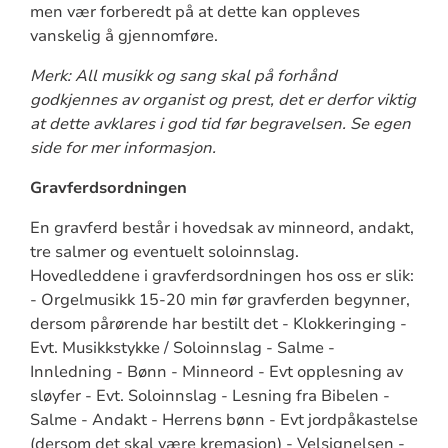
men vær forberedt på at dette kan oppleves
vanskelig å gjennomføre.
Merk: All musikk og sang skal på forhånd
godkjennes av organist og prest, det er derfor viktig
at dette avklares i god tid før begravelsen. Se egen
side for mer informasjon.
Gravferdsordningen
En gravferd består i hovedsak av minneord, andakt,
tre salmer og eventuelt soloinnslag.
Hovedleddene i gravferdsordningen hos oss er slik:
- Orgelmusikk 15-20 min før gravferden begynner,
dersom pårørende har bestilt det - Klokkeringing -
Evt. Musikkstykke / Soloinnslag - Salme -
Innledning - Bønn - Minneord - Evt opplesning av
sløyfer - Evt. Soloinnslag - Lesning fra Bibelen -
Salme - Andakt - Herrens bønn - Evt jordpåkastelse
(dersom det skal være kremasjon) - Velsignelsen -