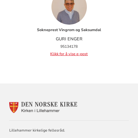
Sokneprest Vingrom og Saksumdal
GURI ENGER
95134178
Klikk for å vise e-post
KONTAKTINFORMASJON
FOR
LILLEHAMMER
KIRKELIGE
FELLESRÅD
Lillehammer kirkelige fellesråd.