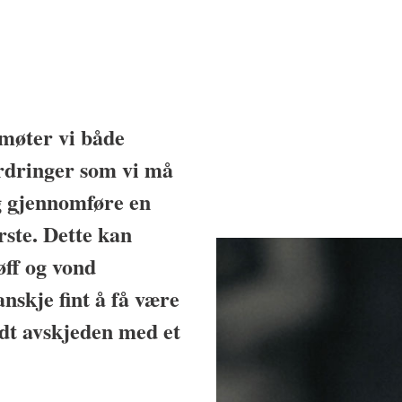
møter vi både
ordringer som vi må
og gjennomføre en
rste. Dette kan
øff og vond
nskje fint å få være
t avskjeden med et