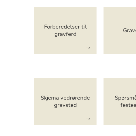
Artikkelsnarveger
Forberedelser til
Gravs
gravferd
Artikkelsnarveger
Skjema vedrørende
Spørsmå
gravsted
festea