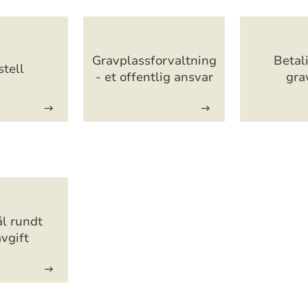
Gravplassforvaltning
Betal
tell
- et offentlig ansvar
gra
l rundt
vgift