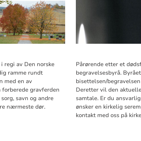
i regi av Den norske
Pårørende etter et dødsf
erdig ramme rundt
begravelsesbyrå. Byrået v
n med en av
bisettelsen/begravelsen
 forberede gravferden
Deretter vil den aktuell
t sorg, savn og andre
samtale. Er du ansvarlig
åre nærmeste dør.
ønsker en kirkelig serem
kontakt med oss på kirke