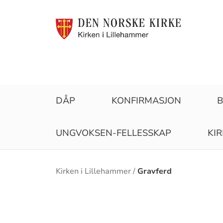
DÅP
KONFIRMASJON
B
UNGVOKSEN-FELLESSKAP
KI
Brødsmulesti
Kirken i Lillehammer
Gravferd