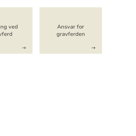
ing ved
Ansvar for
vferd
gravferden