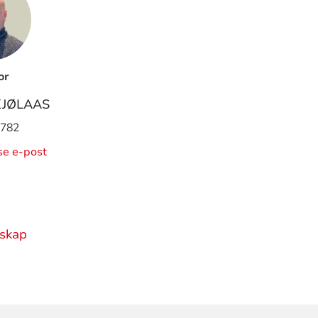
or
KJØLAAS
 782
ise e-post
lskap