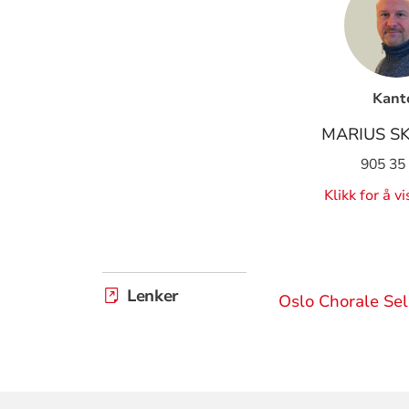
Kant
MARIUS S
905 35
Klikk for å v
Lenker
Oslo Chorale Se