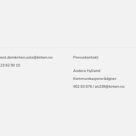
ORMASJON
T
post.domkirken.oslo@kirken.no
Pressekontakt:
 23 62 90 10
Andora Hylland
Kommunikasjonsrådgiver
902 83 876 / ah238@kirken.no