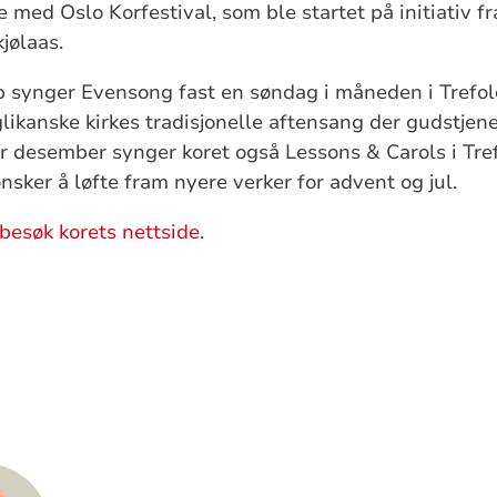
e med Oslo Korfestival, som ble startet på initiativ f
jølaas.
 synger Evensong fast en søndag i måneden i Trefold
ikanske kirkes tradisjonelle aftensang der gudstjen
r desember synger koret også Lessons & Carols i Tref
nsker å løfte fram nyere verker for advent og jul.
besøk korets nettside.