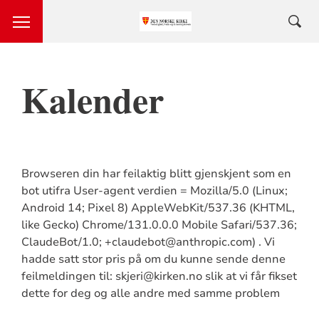
Kalender
Browseren din har feilaktig blitt gjenskjent som en
bot utifra User-agent verdien = Mozilla/5.0 (Linux;
Android 14; Pixel 8) AppleWebKit/537.36 (KHTML,
like Gecko) Chrome/131.0.0.0 Mobile Safari/537.36;
ClaudeBot/1.0; +claudebot@anthropic.com) . Vi
hadde satt stor pris på om du kunne sende denne
feilmeldingen til: skjeri@kirken.no slik at vi får fikset
dette for deg og alle andre med samme problem