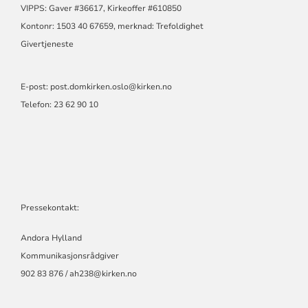
VIPPS: Gaver #36617, Kirkeoffer #610850
Kontonr: 1503 40 67659, merknad: Trefoldighet
Givertjeneste
E-post:
post.domkirken.oslo@kirken.no
Telefon: 23 62 90 10
Pressekontakt:
Andora Hylland
Kommunikasjonsrådgiver
902 83 876 / ah238@kirken.no