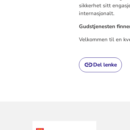
sikkerhet sitt engas
internasjonalt.
Gudstjenesten finner
Velkommen til en kv
Del lenke
KONTAKTINF
FOR