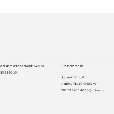
ORMASJON
T
post.domkirken.oslo@kirken.no
Pressekontakt:
 23 62 90 10
Andora Hylland
Kommunikasjonsrådgiver
902 83 876 / ah238@kirken.no