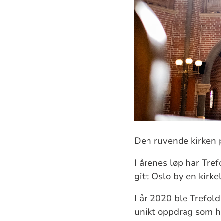
Den ruvende kirken p
I årenes løp har Tre
gitt Oslo by en kirke
I år 2020 ble Trefold
unikt oppdrag som he