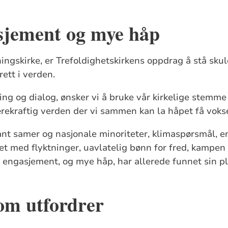
sjement og mye håp
ingskirke, er Trefoldighetskirkens oppdrag å stå sku
ett i verden.
ng og dialog, ønsker vi å bruke vår kirkelige stemme 
rekraftig verden der vi sammen kan la håpet få voks
ant samer og nasjonale minoriteter, klimaspørsmål, 
et med flyktninger, uavlatelig bønn for fred, kampe
 engasjement, og mye håp, har allerede funnet sin pl
om utfordrer