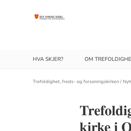
HVA SKJER?
OM TREFOLDIGHE
Brødsmulesti
Trefoldighet, freds- og forsoningskirken
Nyh
Trefoldi
kirke i 