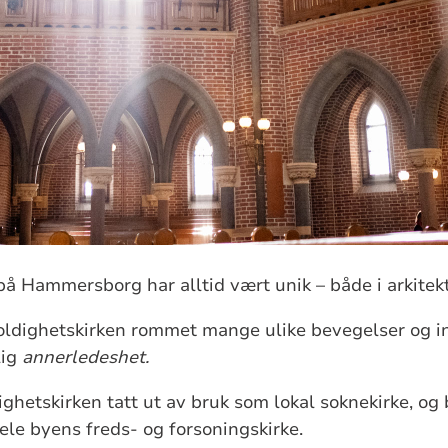
å Hammersborg har alltid vært unik – både i arkitekt
foldighetskirken rommet mange ulike bevegelser og in
lig
annerledeshet.
ighetskirken tatt ut av bruk som lokal soknekirke, og b
le byens freds- og forsoningskirke.