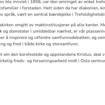
en ble innviet i 1858, var den omringet av enkel tre
familier i forstaden. Helt siden da har diakonien, ki
s språk, vært en sentral bærebjelke i Trefoldighetskir
tskirken omgitt av maktinstitusjoner på alle kanter. 
k og domstoler i umiddelbar nærhet, er vår plassering
ker å inspirere og utfordre samfunnsdebatten, og som
ing og fred i både kirke og storsamfunn.
et om den korsfestede og oppstandene Kristus, skal v
kirkelig freds- og forsoningsarbeid midt i Oslo sentr