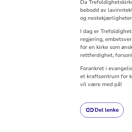
Da Trefoldighetskirk
bebodd av lavinntekts
og nestekjærligheten
I dag er Trefoldighe
regjering, embetsver
for en kirke som øns
rettferdighet, forson
Forankret i evangeli
et kraftsentrum for 
vil være med på!
Del lenke