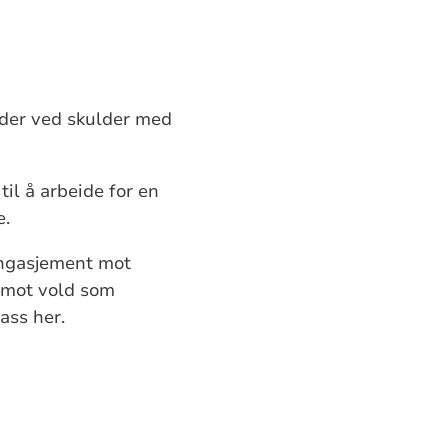
lder ved skulder med
til å arbeide for en
e.
engasjement mot
n mot vold som
ass her.