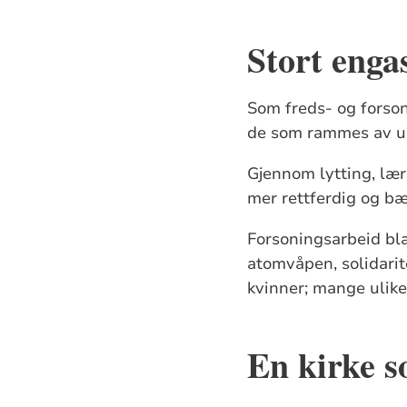
Stort enga
Som freds- og forson
de som rammes av ur
Gjennom lytting, læri
mer rettferdig og bæ
Forsoningsarbeid bl
atomvåpen, solidarit
kvinner; mange ulike
En kirke s