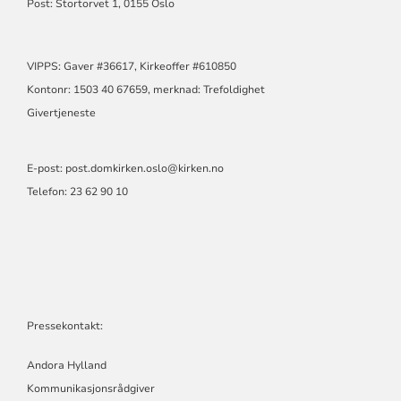
Post: Stortorvet 1, 0155 Oslo
VIPPS: Gaver #36617, Kirkeoffer #610850
Kontonr: 1503 40 67659, merknad: Trefoldighet
Givertjeneste
E-post:
post.domkirken.oslo@kirken.no
Telefon: 23 62 90 10
Pressekontakt:
Andora Hylland
Kommunikasjonsrådgiver