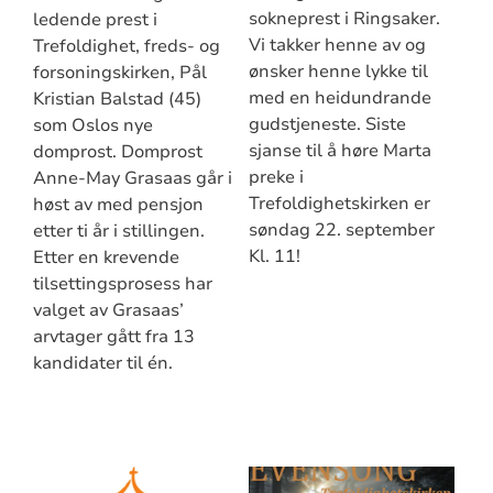
sokneprest i Ringsaker.
ledende prest i
Vi takker henne av og
Trefoldighet, freds- og
ønsker henne lykke til
forsoningskirken, Pål
med en heidundrande
Kristian Balstad (45)
gudstjeneste. Siste
som Oslos nye
sjanse til å høre Marta
domprost. Domprost
preke i
Anne-May Grasaas går i
Trefoldighetskirken er
høst av med pensjon
søndag 22. september
etter ti år i stillingen.
Kl. 11!
Etter en krevende
tilsettingsprosess har
valget av Grasaas’
arvtager gått fra 13
kandidater til én.