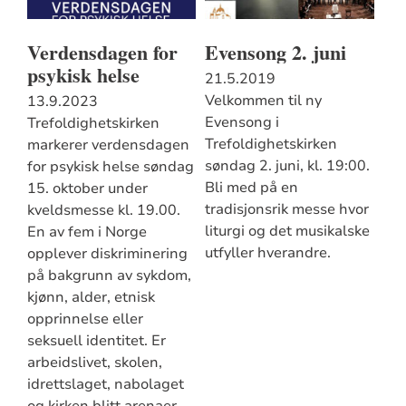
Verdensdagen for
Evensong 2. juni
psykisk helse
21.5.2019
Velkommen til ny
13.9.2023
Evensong i
Trefoldighetskirken
Trefoldighetskirken
markerer verdensdagen
søndag 2. juni, kl. 19:00.
for psykisk helse søndag
Bli med på en
15. oktober under
tradisjonsrik messe hvor
kveldsmesse kl. 19.00.
liturgi og det musikalske
En av fem i Norge
utfyller hverandre.
opplever diskriminering
på bakgrunn av sykdom,
kjønn, alder, etnisk
opprinnelse eller
seksuell identitet. Er
arbeidslivet, skolen,
idrettslaget, nabolaget
og kirken blitt arenaer