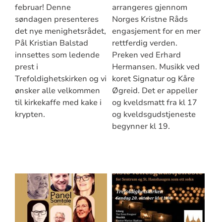
februar! Denne
arrangeres gjennom
søndagen presenteres
Norges Kristne Råds
det nye menighetsrådet,
engasjement for en mer
Pål Kristian Balstad
rettferdig verden.
innsettes som ledende
Preken ved Erhard
prest i
Hermansen. Musikk ved
Trefoldighetskirken og vi
koret Signatur og Kåre
ønsker alle velkommen
Øgreid. Det er appeller
til kirkekaffe med kake i
og kveldsmatt fra kl 17
krypten.
og kveldsgudstjeneste
begynner kl 19.