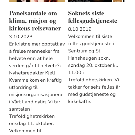
Panelsamtale om
Soknets siste
klima, misjon og
fellesgudstjeneste
kirkens reisevaner
8.10.2019
Velkommen til siste
3.10.2023
felles gudstjeneste i
Er kristne mer opptatt av
Sentrum og St.
å frelse mennesker fra
Hanshaugen sokn,
helvete enn at hele
søndag 20. oktober kl.
verden går til helvete?»
11:00 i
Nyhetsredaktør Kjell
Trefoldighetskirken. Vi
Kvamme kom en kraftig
takker for seks felles år
utfordring til
med gudstjeneste og
misjonsorganisasjonene
kirkekaffe.
i Vårt Land nylig. Vi tar
samtalen i
Trefoldighetrskirken
onsdag 11. oktober.
Velkommen til