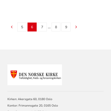
…
5
6
7
8
9
KONTAKTINFORMASJON
FOR
TREFOLDIGHET
Kirken: Akersgata 60, 0180 Oslo
Kontor: Frimannsgate 20, 0165 Oslo