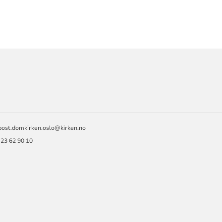
ORMASJON
post.domkirken.oslo@kirken.no
 23 62 90 10