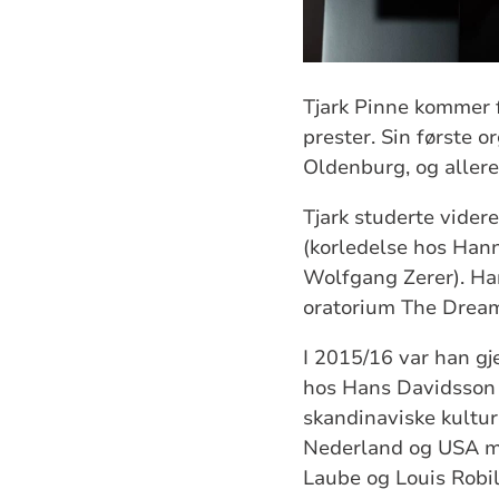
Tjark Pinne kommer f
prester. Sin første 
Oldenburg, og allere
Tjark studerte vide
(korledelse hos Hann
Wolfgang Zerer). Ha
oratorium The Dream
I 2015/16 var han g
hos Hans Davidsson o
skandinaviske kulture
Nederland og USA me
Laube og Louis Robil