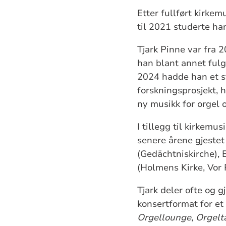
Etter fullført kirke
til 2021 studerte ha
Tjark Pinne var fra 
han blant annet ful
2024 hadde han et s
forskningsprosjekt, h
ny musikk for orgel 
I tillegg til kirkemus
senere årene gjestet
(Gedächtniskirche), 
(Holmens Kirke, Vor F
Tjark deler ofte og 
konsertformat for et
Orgellounge
,
Orgelt