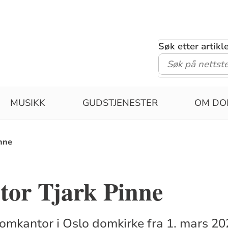
Søk etter artik
MUSIKK
GUDSTJENESTER
OM DO
nne
or Tjark Pinne
domkantor i Oslo domkirke fra 1. mars 2