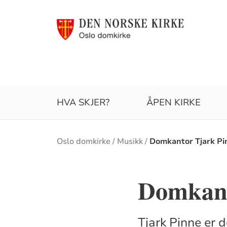
HVA SKJER?
ÅPEN KIRKE
Brødsmulesti
Oslo domkirke
Musikk
Domkantor Tjark Pi
Domkant
Tjark Pinne er 