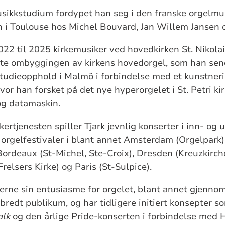
musikkstudium fordypet han seg i den franske orgelmu
n i Toulouse hos Michel Bouvard, Jan Willem Jansen 
2022 til 2025 kirkemusiker ved hovedkirken St. Nikola
gte ombyggingen av kirkens hovedorgel, som han sene
tudieopphold i Malmö i forbindelse med et kunstneri
vor han forsket på det nye hyperorgelet i St. Petri k
og datamaskin.
ikertjenesten spiller Tjark jevnlig konserter i inn- og 
 orgelfestivaler i blant annet Amsterdam (Orgelpark)
Bordeaux (St-Michel, Ste-Croix), Dresden (Kreuzkirc
relsers Kirke) og Paris (St-Sulpice).
gjerne sin entusiasme for orgelet, blant annet gjenno
 bredt publikum, og har tidligere initiert konsepter 
alk
og den årlige Pride-konserten i forbindelse med