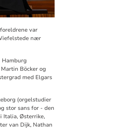
foreldrene var
 Wiefelstede nær
 i Hamburg
 Martin Böcker og
stergrad med Elgars
eborg (orgelstudier
g stor sans for - den
Italia, Østerrike,
er van Dijk, Nathan