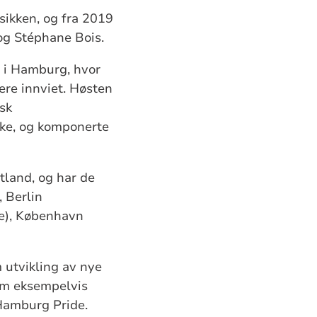
sikken, og fra 2019
og Stéphane Bois.
i i Hamburg, hvor
re innviet. Høsten
sk
irke, og komponerte
utland, og har de
, Berlin
he), København
m utvikling av nye
som eksempelvis
 Hamburg Pride.