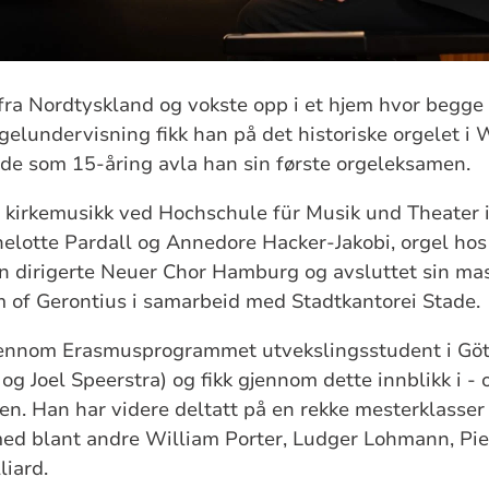
ra Nordtyskland og vokste opp i et hjem hvor begge 
orgelundervisning fikk han på det historiske orgelet i
de som 15-åring avla han sin første orgeleksamen.
re kirkemusikk ved Hochschule für Musik und Theater
elotte Pardall og Annedore Hacker-Jakobi, orgel hos
n dirigerte Neuer Chor Hamburg og avsluttet sin ma
 of Gerontius i samarbeid med Stadtkantorei Stade.
jennom Erasmusprogrammet utvekslingsstudent i Göt
g Joel Speerstra) og fikk gjennom dette innblikk i - o
n. Han har videre deltatt på en rekke mesterklasser i 
d blant andre William Porter, Ludger Lohmann, Piet
liard.