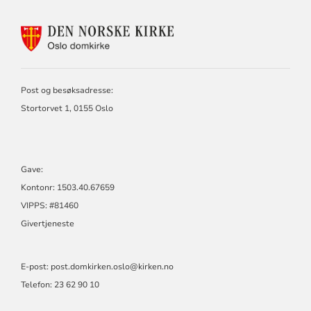
KONTAKTINFORMASJON
FOR
OSLO
DOMKIRKE
Post og besøksadresse:
Stortorvet 1, 0155 Oslo
Gave:
Kontonr: 1503.40.67659
VIPPS: #81460
Givertjeneste
E-post:
post.domkirken.oslo@kirken.no
Telefon: 23 62 90 10