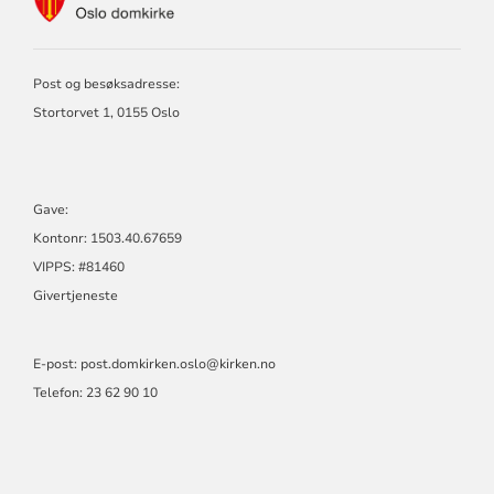
FOR
OSLO
DOMKIRKE
Post og besøksadresse:
Stortorvet 1, 0155 Oslo
Gave:
Kontonr: 1503.40.67659
VIPPS: #81460
Givertjeneste
E-post:
post.domkirken.oslo@kirken.no
Telefon: 23 62 90 10