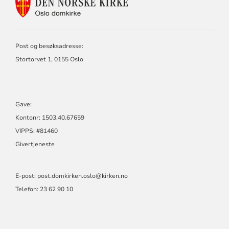
KONTAKTINFORMASJON
FOR
OSLO
DOMKIRKE
Post og besøksadresse:
Stortorvet 1, 0155 Oslo
Gave:
Kontonr: 1503.40.67659
VIPPS: #81460
Givertjeneste
E-post:
post.domkirken.oslo@kirken.no
Telefon: 23 62 90 10