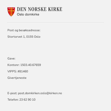
KONTAKTINFORMASJON
FOR
OSLO
DOMKIRKE
Post og besøksadresse:
Stortorvet 1, 0155 Oslo
Gave:
Kontonr: 1503.40.67659
VIPPS: #81460
Givertjeneste
E-post:
post.domkirken.oslo@kirken.no
Telefon: 23 62 90 10