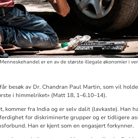
 Menneskehandel er en av de største illegale økonomier i verd
i får besøk av Dr. Chandran Paul Martin, som vil hold
ste i himmelriket» (Matt 18, 1–6.10–14).
, kommer fra India og er selv dalit (lavkaste). Han ha
ferdighet for diskriminerte grupper og er tidligere a
sforbund. Han er kjent som en engasjert forkynner.