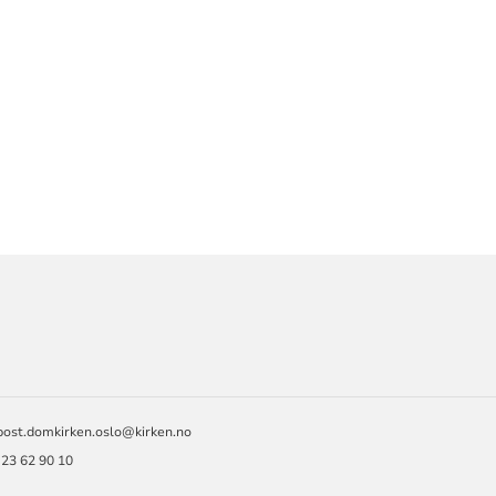
ORMASJON
post.domkirken.oslo@kirken.no
 23 62 90 10