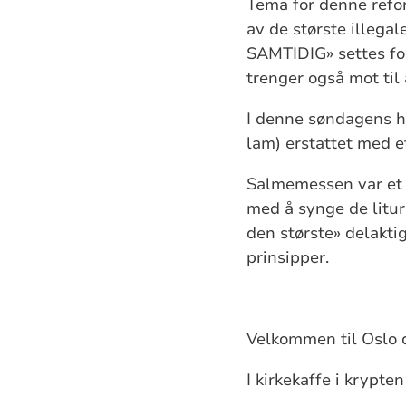
Tema for denne refo
av de største illega
SAMTIDIG» settes fok
trenger også mot til
I denne søndagens hø
lam) erstattet med e
Salmemessen var et 
med å synge de litur
den største» delakt
prinsipper.
Velkommen til Oslo 
I kirkekaffe i krypte