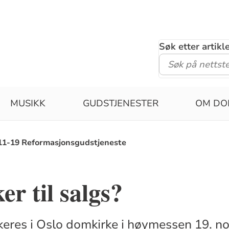
Søk etter artik
MUSIKK
GUDSTJENESTER
OM DO
11-19 Reformasjonsgudstjeneste
r til salgs?
eres i Oslo domkirke i høymessen 19. n