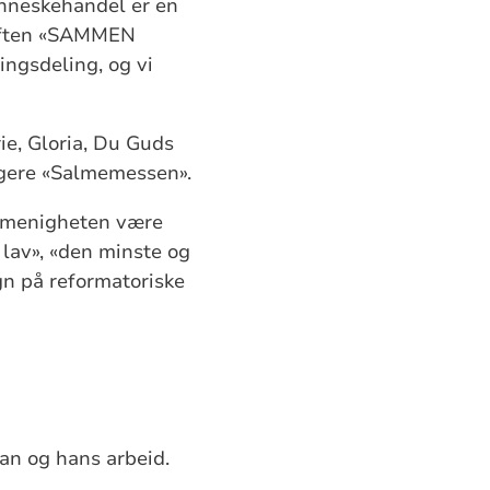
enneskehandel er en
kriften «SAMMEN
ingsdeling, og vi
ie, Gloria, Du Guds
ligere «Salmemessen».
k menigheten være
 lav», «den minste og
gn på reformatoriske
dran og hans arbeid.