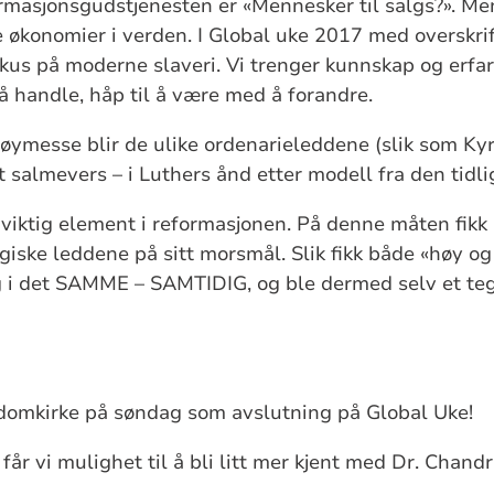
rmasjonsgudstjenesten er «Mennesker til salgs?». M
le økonomier i verden. I Global uke 2017 med overs
us på moderne slaveri. Vi trenger kunnskap og erfar
 å handle, håp til å være med å forandre.
ymesse blir de ulike ordenarieleddene (slik som Kyr
t salmevers – i Luthers ånd etter modell fra den tid
viktig element i reformasjonen. På denne måten fik
giske leddene på sitt morsmål. Slik fikk både «høy og
ig i det SAMME – SAMTIDIG, og ble dermed selv et te
domkirke på søndag som avslutning på Global Uke!
n får vi mulighet til å bli litt mer kjent med Dr. Chan