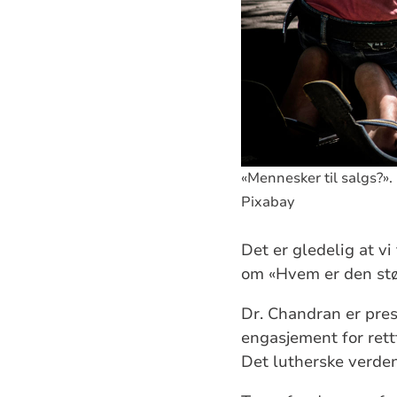
«Mennesker til salgs?».
Pixabay
Det er gledelig at v
om «Hvem er den stør
Dr. Chandran er prest
engasjement for rett
Det lutherske verden