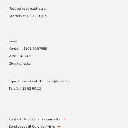
DOMKIRKE
Post og besøksadresse:
Stortorvet 1, 0155 Oslo
Gave:
Kontonr: 1503.40.67659
VIPPS: #81460
Givertjeneste
E-post:
post.domkirken.oslo@kirken.no
Telefon: 23 62 90 10
Kontakt Oslo domkirkes ansatte
Send epost til Oslo domkirke