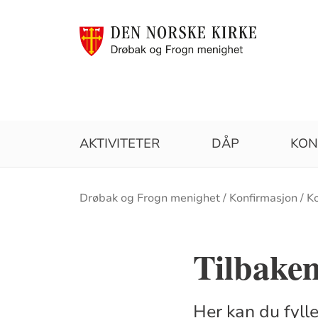
AKTIVITETER
DÅP
KON
Brødsmulesti
Drøbak og Frogn menighet
Konfirmasjon
K
Tilbake
Her kan du fyll