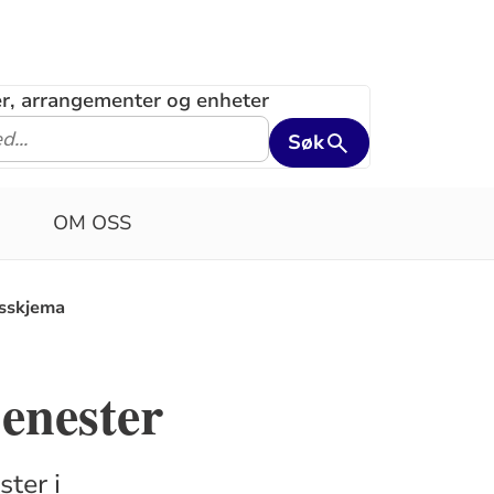
ler, arrangementer og enheter
Søk
OM OSS
sskjema
enester
ter i