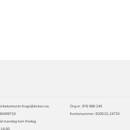
ORMASJON
kirkekontoret.frogn@kirken.no.
Org.nr. 976 986 245
 40409710
Kontonummer: 8200.01.24725
tid mandag tom fredag
-14.00.