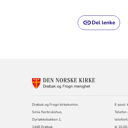
Del lenke
KONTAKTINF
FOR
DRØBAK
OG
FROGN
Drøbak og Frogn kirkekontor,
E-post: 
MENIGHET
Smia flerbrukshus,
Telefon
Dyrløkkebakken 1,
telefon
1448 Drøbak.
kl 10.00