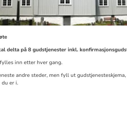
øte
al delta på 8 gudstjenester inkl. konfirmasjonsgud
fylles inn etter hver gang.
neste andre steder, men fyll ut gudstjenesteskjema, 
 du er i.