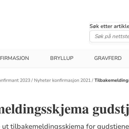
Søk etter artik
FIRMASJON
BRYLLUP
GRAVFERD
onfirmant 2023
Nyheter konfirmasjon 2021
Tilbakemelding
meldingsskjema gudstj
e ut tilbakemeldingsskjema for gudstjenes