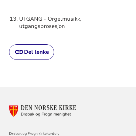
UTGANG - Orgelmusikk,
utgangsprosesjon
Del lenke
KONTAKTINFORMASJON
FOR
DRØBAK
OG
FROGN
Drøbak og Frogn kirkekontor,