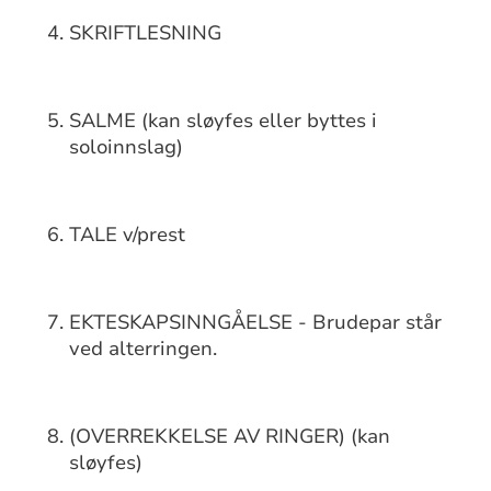
SKRIFTLESNING
SALME (kan sløyfes eller byttes i
soloinnslag)
TALE v/prest
EKTESKAPSINNGÅELSE - Brudepar står
ved alterrin­gen.
(OVERREKKELSE AV RINGER) (kan
sløyfes)