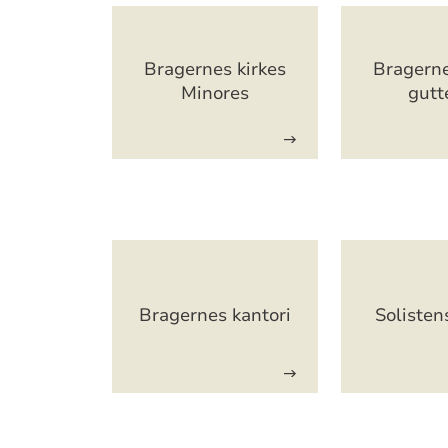
Artikkelsnarveger
Bragernes kirkes
Bragerne
Minores
gutt
Artikkelsnarveger
Bragernes kantori
Soliste