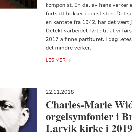
komponist. En del av hans verker 
fortsatt brikker i opuslisten. Det 
en kantate fra 1942, har det vært j
Detektivarbeidet førte til at vi førs
2017 å finne partituret. I dag letes
del mindre verker.
LES MER
22.11.2018
Charles-Marie Wid
orgelsymfonier i B
Larvik kirke i 201