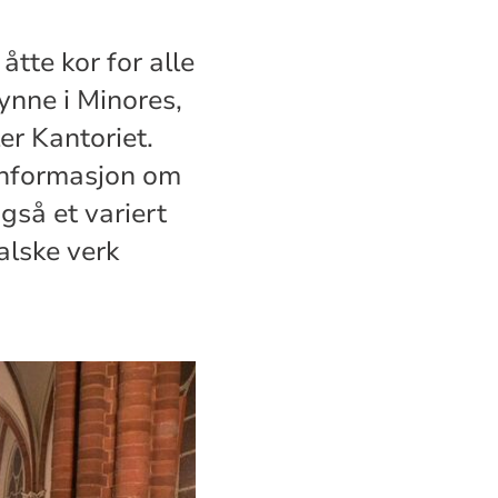
åtte kor for alle
gynne i Minores,
er Kantoriet.
 informasjon om
gså et variert
alske verk