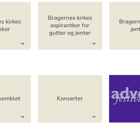
Bragernes kirkes
s kirkes
Bragern
aspirantkor for
ekor
jen
gutter og jenter
nsemblet
Konserter