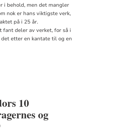
er i behold, men det mangler
som nok er hans viktigste verk,
aktet på i 25 år.
t fant deler av verket, for så i
 det etter en kantate til og en
ors 10
ragernes og
9