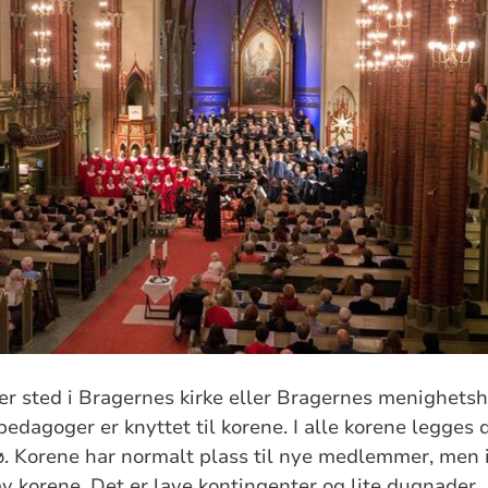
er sted i Bragernes kirke eller Bragernes menighetsh
pedagoger er knyttet til korene. I alle korene legges 
jø. Korene har normalt plass til nye medlemmer, men 
 av korene. Det er lave kontingenter og lite dugnader.