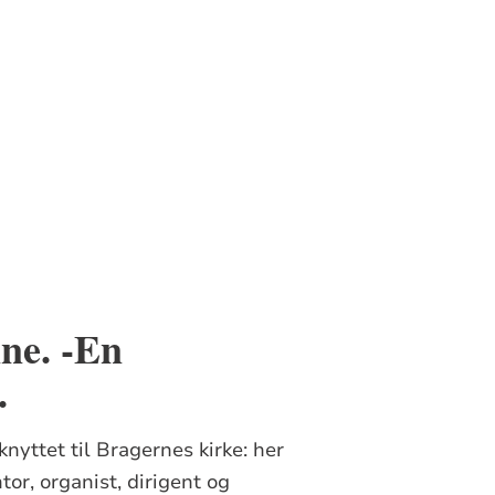
nne. -En
.
nyttet til Bragernes kirke: her
or, organist, dirigent og