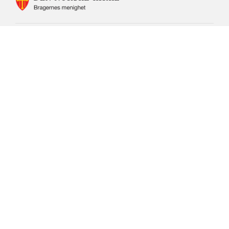
FOR
BRAGERNES
SOKN
Bragernes kirke ligger i
Cappelens gate 9
3016 Drammen
rett over Bragernes torg.
Menighetskontor og menighetshus:
Kirkegt. 7
3016 Drammen