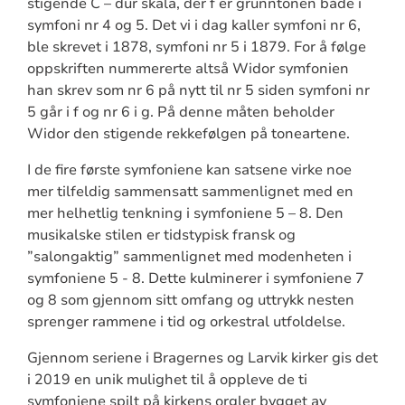
stigende C – dur skala, der f er grunntonen både i
symfoni nr 4 og 5. Det vi i dag kaller symfoni nr 6,
ble skrevet i 1878, symfoni nr 5 i 1879. For å følge
oppskriften nummererte altså Widor symfonien
han skrev som nr 6 på nytt til nr 5 siden symfoni nr
5 går i f og nr 6 i g. På denne måten beholder
Widor den stigende rekkefølgen på toneartene.
I de fire første symfoniene kan satsene virke noe
mer tilfeldig sammensatt sammenlignet med en
mer helhetlig tenkning i symfoniene 5 – 8. Den
musikalske stilen er tidstypisk fransk og
”salongaktig” sammenlignet med modenheten i
symfoniene 5 - 8. Dette kulminerer i symfoniene 7
og 8 som gjennom sitt omfang og uttrykk nesten
sprenger rammene i tid og orkestral utfoldelse.
Gjennom seriene i Bragernes og Larvik kirker gis det
i 2019 en unik mulighet til å oppleve de ti
symfoniene spilt på kirkens orgler bygget av