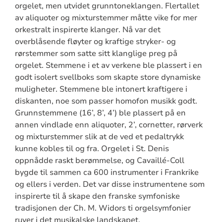
orgelet, men utvidet grunntoneklangen. Flertallet
av aliquoter og mixturstemmer måtte vike for mer
orkestralt inspirerte klanger. Nå var det
overblåsende fløyter og kraftige stryker- og
rørstemmer som satte sitt klanglige preg på
orgelet. Stemmene i et av verkene ble plassert i en
godt isolert svellboks som skapte store dynamiske
muligheter. Stemmene ble intonert kraftigere i
diskanten, noe som passer homofon musikk godt.
Grunnstemmene (16’, 8’, 4’) ble plassert på en
annen vindlade enn aliquoter, 2’, cornetter, rørverk
og mixturstemmer slik at de ved et pedaltrykk
kunne kobles til og fra. Orgelet i St. Denis
oppnådde raskt berømmelse, og Cavaillé-Coll
bygde til sammen ca 600 instrumenter i Frankrike
og ellers i verden. Det var disse instrumentene som
inspirerte til å skape den franske symfoniske
tradisjonen der Ch. M. Widors ti orgelsymfonier
ruver i det musikalske landskapet.