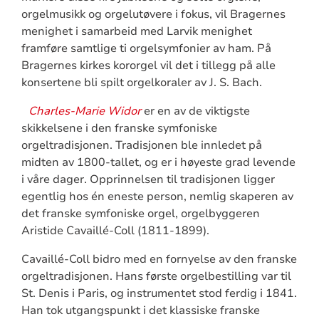
orgelmusikk og orgelutøvere i fokus, vil Bragernes
menighet i samarbeid med Larvik menighet
framføre samtlige ti orgelsymfonier av ham. På
Bragernes kirkes kororgel vil det i tillegg på alle
konsertene bli spilt orgelkoraler av J. S. Bach.
Charles-Marie Widor
er en av de viktigste
skikkelsene i den franske symfoniske
orgeltradisjonen. Tradisjonen ble innledet på
midten av 1800-tallet, og er i høyeste grad levende
i våre dager. Opprinnelsen til tradisjonen ligger
egentlig hos én eneste person, nemlig skaperen av
det franske symfoniske orgel, orgelbyggeren
Aristide Cavaillé-Coll (1811-1899).
Cavaillé-Coll bidro med en fornyelse av den franske
orgeltradisjonen. Hans første orgelbestilling var til
St. Denis i Paris, og instrumentet stod ferdig i 1841.
Han tok utgangspunkt i det klassiske franske