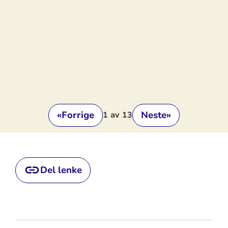
«
Forrige
Neste
»
1
av 13
Del lenke