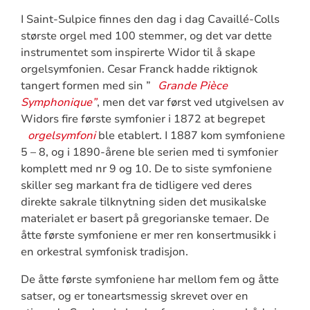
I Saint-Sulpice finnes den dag i dag Cavaillé-Colls
største orgel med 100 stemmer, og det var dette
instrumentet som inspirerte Widor til å skape
orgelsymfonien. Cesar Franck hadde riktignok
tangert formen med sin ”
Grande Pièce
Symphonique”
, men det var først ved utgivelsen av
Widors fire første symfonier i 1872 at begrepet
orgelsymfoni
ble etablert. I 1887 kom symfoniene
5 – 8, og i 1890-årene ble serien med ti symfonier
komplett med nr 9 og 10. De to siste symfoniene
skiller seg markant fra de tidligere ved deres
direkte sakrale tilknytning siden det musikalske
materialet er basert på gregorianske temaer. De
åtte første symfoniene er mer ren konsertmusikk i
en orkestral symfonisk tradisjon.
De åtte første symfoniene har mellom fem og åtte
satser, og er toneartsmessig skrevet over en