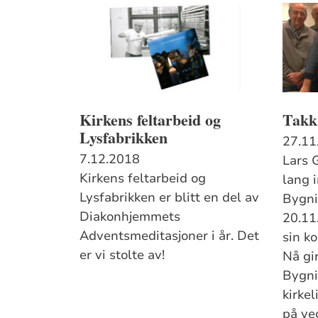
Kirkens feltarbeid og
Takk
Lysfabrikken
27.11
7.12.2018
Lars 
Kirkens feltarbeid og
lang 
Lysfabrikken er blitt en del av
Bygni
Diakonhjemmets
20.11
Adventsmeditasjoner i år. Det
sin k
er vi stolte av!
Nå gir
Bygni
kirkel
på ve