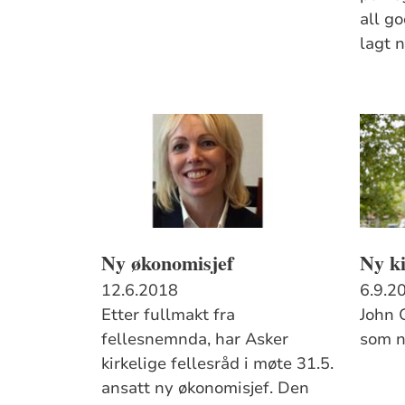
all g
lagt n
Ny økonomisjef
Ny ki
12.6.2018
6.9.2
Etter fullmakt fra
John G
fellesnemnda, har Asker
som ny
kirkelige fellesråd i møte 31.5.
ansatt ny økonomisjef. Den