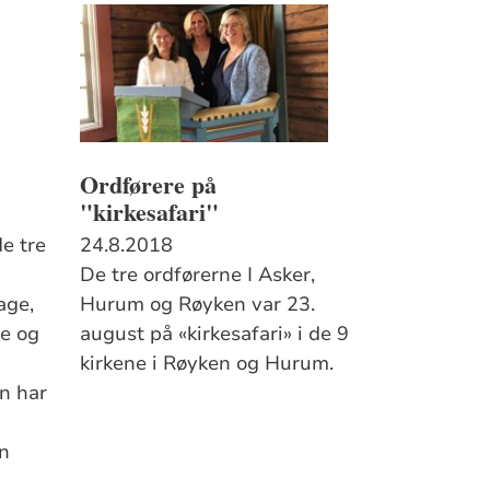
Ordførere på
"kirkesafari"
de tre
24.8.2018
De tre ordførerne I Asker,
age,
Hurum og Røyken var 23.
e og
august på «kirkesafari» i de 9
kirkene i Røyken og Hurum.
n har
n