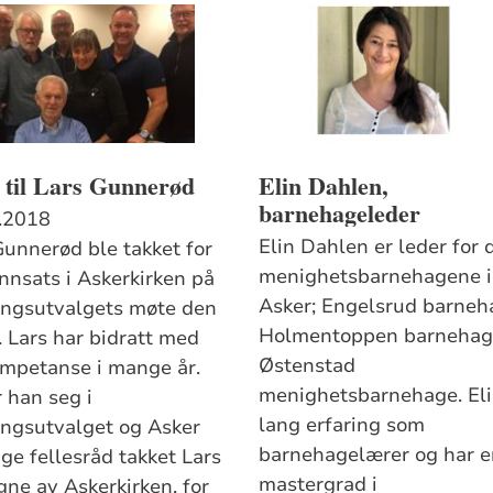
 til Lars Gunnerød
Elin Dahlen,
barnehageleder
.2018
Elin Dahlen er leder for 
Gunnerød ble takket for
menighetsbarnehagene i
innsats i Askerkirken på
Asker; Engelsrud barneh
ngsutvalgets møte den
Holmentoppen barnehag
. Lars har bidratt med
Østenstad
ompetanse i mange år.
menighetsbarnehage. Eli
 han seg i
lang erfaring som
ngsutvalget og Asker
barnehagelærer og har e
ige fellesråd takket Lars
mastergrad i
gne av Askerkirken, for