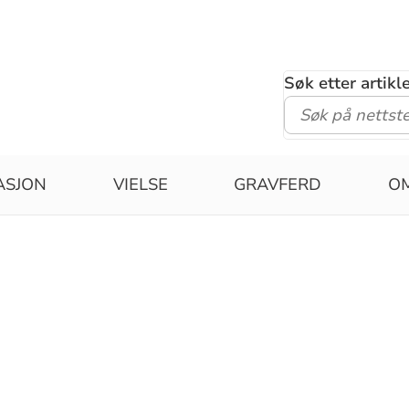
Søk etter artik
ASJON
VIELSE
GRAVFERD
O