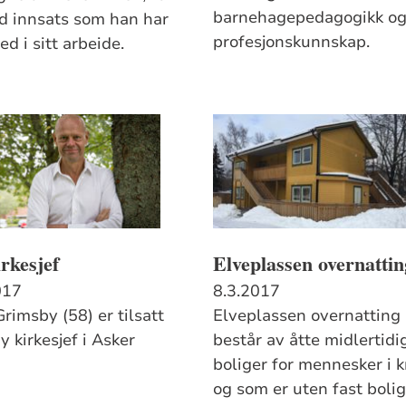
barnehagepedagogikk o
od innsats som han har
profesjonskunnskap.
ed i sitt arbeide.
rkesjef
Elveplassen overnattin
017
8.3.2017
rimsby (58) er tilsatt
Elveplassen overnatting
 kirkesjef i Asker
består av åtte midlertidi
boliger for mennesker i k
og som er uten fast bolig