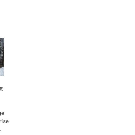
g
g
ge
rise
.