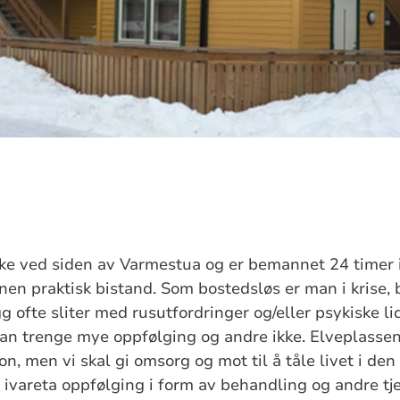
ike ved siden av Varmestua og er bemannet 24 timer i 
en praktisk bistand. Som bostedsløs er man i krise, 
gg ofte sliter med rusutfordringer og/eller psykiske l
an trenge mye oppfølging og andre ikke. Elveplassen
n, men vi skal gi omsorg og mot til å tåle livet i den
kal ivareta oppfølging i form av behandling og andre t