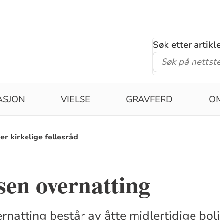
Søk etter artik
ASJON
VIELSE
GRAVFERD
O
er kirkelige fellesråd
sen overnatting
rnatting består av åtte midlertidige boli