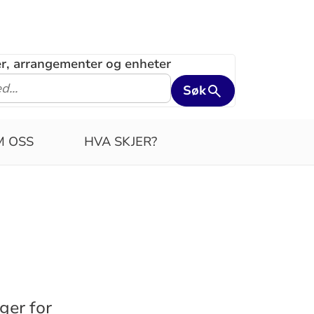
ler, arrangementer og enheter
Søk
M OSS
HVA SKJER?
ger for