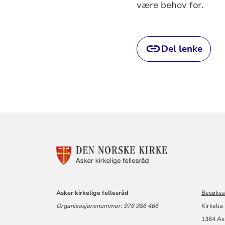
være behov for.
Del lenke
KONTAKTINF
FOR
ASKER
KIRKELIGE
FELLESRÅD
Asker kirkelige fellesråd
Besøksa
Organisasjonsnummer: 976 986 466
Kirkelia
1384 As