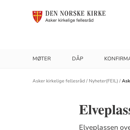
MØTER
DÅP
KONFIRM
Brødsmulesti
Asker kirkelige fellesråd
Nyheter(FEIL)
Ask
Elveplas
Elveplassen ove