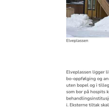
Elveplassen
Elveplassen ligger l
bo-oppfølging og ann
uten bopel og i tille
som bor på hospits k
behandlingsinstitusjo
i. Eksterne tiltak s