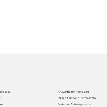
ORMASJON
dresse:
Ansvarlig for nettsider:
 5
Jørgen Guntveit Svartvasmo
ker
Leder for Fellestjenester