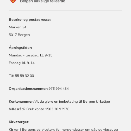
FOR
BERGEN
KIRKELIGE
FELLESRÅD
Besøks- og postadresse:
Marken 34
5017 Bergen
Åpningstider:
Mandag - torsdag:
kl.
9-15
Fredag:
kl.
9-14
Tlf: 55 59 32 00
Organisasjonsnummer:
976 994 434
Kontonummer:
Vil du gjøre en innbetaling til Bergen kirkelige
fellesråd? Bruk konto 1503 30 92978
Kirketorget:
Kirken i Bergens servicetorg for henvendelser om dåp og vigsel og