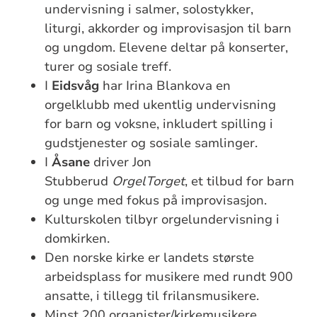
undervisning i salmer, solostykker,
liturgi, akkorder og improvisasjon til barn
og ungdom. Elevene deltar på konserter,
turer og sosiale treff.
I
Eidsvåg
har Irina Blankova en
orgelklubb med ukentlig undervisning
for barn og voksne, inkludert spilling i
gudstjenester og sosiale samlinger.
I
Åsane
driver Jon
Stubberud
OrgelTorget
, et tilbud for barn
og unge med fokus på improvisasjon.
Kulturskolen tilbyr orgelundervisning i
domkirken.
Den norske kirke er landets største
arbeidsplass for musikere med rundt 900
ansatte, i tillegg til frilansmusikere.
Minst 200 organister/kirkemusikere