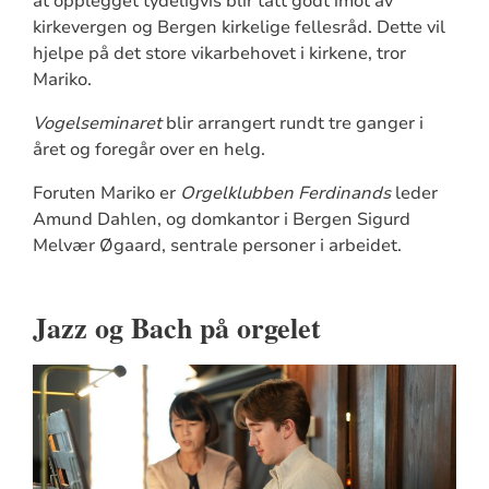
at opplegget tydeligvis blir tatt godt imot av
kirkevergen og Bergen kirkelige fellesråd. Dette vil
hjelpe på det store vikarbehovet i kirkene, tror
Mariko.
Vogelseminaret
blir arrangert rundt tre ganger i
året og foregår over en helg.
Foruten Mariko er
Orgelklubben Ferdinands
leder
Amund Dahlen, og domkantor i Bergen Sigurd
Melvær Øgaard, sentrale personer i arbeidet.
Jazz og Bach på orgelet