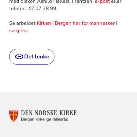
med diakon Åshild Høllesli Frantzen:
e-post
eller
telefon: 47 07 28 99.
Se arbeidet
Kirken i Bergen har for mennesker i
sorg her.
Del lenke
KONTAKTINFORMASJON
FOR
BERGEN
KIRKELIGE
FELLESRÅD