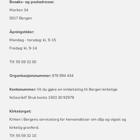
Besøks- og postadresse:
Marken 34
5017 Bergen
Åpningstider:
Mandag - torsdag:
kl.
9-15
Fredag:
kl.
9-14
Tlf: 55 59 32 00
Organisasjonsnummer:
976 994 434
Kontonummer:
Vil du gjøre en innbetaling til Bergen kirkelige
fellesråd? Bruk konto 1503 30 92978
Kirketorget:
Kirken i Bergens servicetorg for henvendelser om dåp og vigsel og
kirkelig gravferd.
Tlf: 55 59 32 10