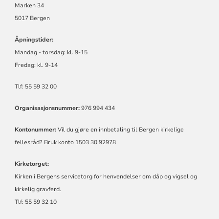
Marken 34
5017 Bergen
Åpningstider:
Mandag - torsdag:
kl.
9-15
Fredag:
kl.
9-14
Tlf: 55 59 32 00
Organisasjonsnummer:
976 994 434
Kontonummer:
Vil du gjøre en innbetaling til Bergen kirkelige
fellesråd? Bruk konto 1503 30 92978
Kirketorget:
Kirken i Bergens servicetorg for henvendelser om dåp og vigsel og
kirkelig gravferd.
Tlf: 55 59 32 10