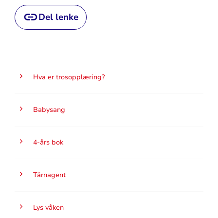
Del lenke
Hva er trosopplæring?
Babysang
4-års bok
Tårnagent
Lys våken