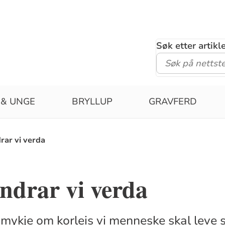
Søk etter artik
 & UNGE
BRYLLUP
GRAVFERD
ar vi verda
ndrar vi verda
 mykje om korleis vi menneske skal leve