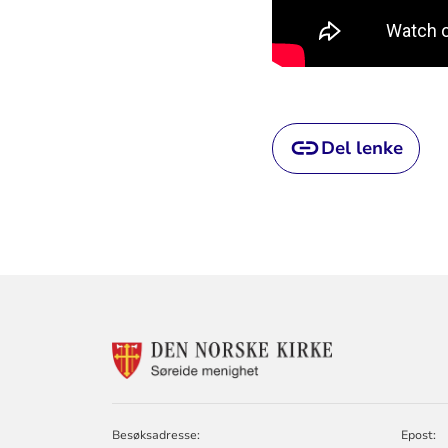
Del lenke
KONTAKTINF
FOR
SØREIDE
MENIGHET
Besøksadresse:
Epost: