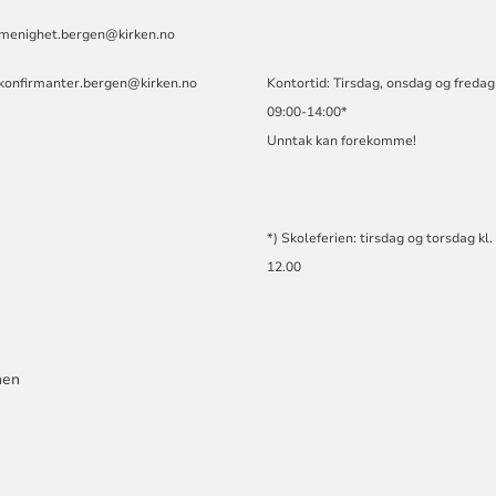
.menighet.bergen@kirken.no
.konfirmanter.bergen@kirken.no
Kontortid: Tirsdag, onsdag og fredag 
09:00-14:00*
Unntak kan forekomme!
*) Skoleferien: tirsdag og torsdag kl.
12.00
men