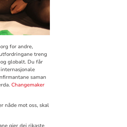
org for andre,
 utfordringane treng
 og globalt. Du får
 internasjonale
konfirmantane saman
erda.
Changemaker
er nåde mot oss, skal
ane gjer dei rikaste