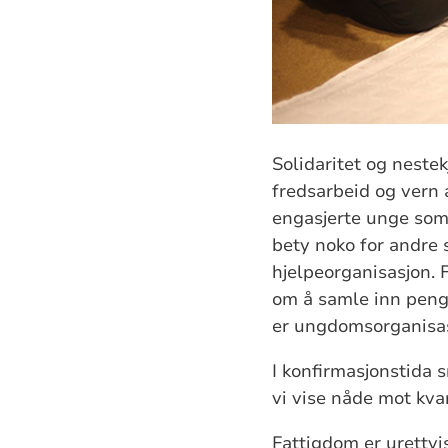
Solidaritet og neste
fredsarbeid og vern 
engasjerte unge som k
bety noko for andre 
hjelpeorganisasjon. 
om å samle inn penga
er ungdomsorganisas
I konfirmasjonstida 
vi vise nåde mot kvar
Fattigdom er urettvis