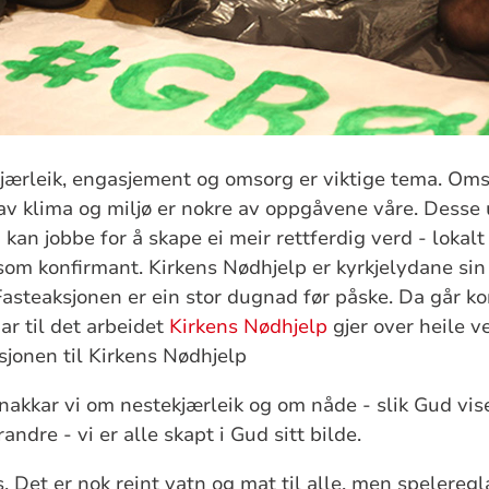
kjærleik, engasjement og omsorg er viktige tema. Oms
av klima og miljø er nokre av oppgåvene våre. Desse
an jobbe for å skape ei meir rettferdig verd - lokalt
som konfirmant. Kirkens Nødhjelp er kyrkjelydane sin
Fasteaksjonen er ein stor dugnad før påske. Da går 
r til det arbeidet
Kirkens Nødhjelp
gjer over heile v
jonen til Kirkens Nødhjelp
snakkar vi om nestekjærleik og om nåde - slik Gud vis
andre - vi er alle skapt i Gud sitt bilde.
. Det er nok reint vatn og mat til alle, men speleregl