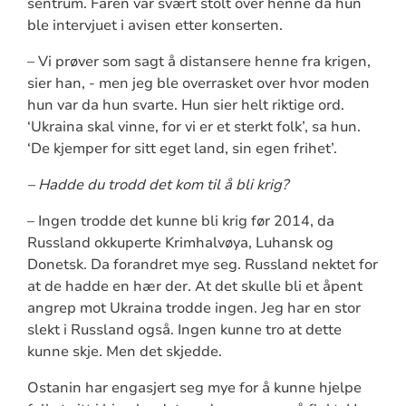
sentrum. Faren var svært stolt over henne da hun
ble intervjuet i avisen etter konserten.
– Vi prøver som sagt å distansere henne fra krigen,
sier han, - men jeg ble overrasket over hvor moden
hun var da hun svarte. Hun sier helt riktige ord.
‘Ukraina skal vinne, for vi er et sterkt folk’, sa hun.
‘De kjemper for sitt eget land, sin egen frihet’.
– Hadde du trodd det kom til å bli krig?
– Ingen trodde det kunne bli krig før 2014, da
Russland okkuperte Krimhalvøya, Luhansk og
Donetsk. Da forandret mye seg. Russland nektet for
at de hadde en hær der. At det skulle bli et åpent
angrep mot Ukraina trodde ingen. Jeg har en stor
slekt i Russland også. Ingen kunne tro at dette
kunne skje. Men det skjedde.
Ostanin har engasjert seg mye for å kunne hjelpe