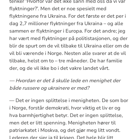
tenker ‘Hvorfor var det ikke sånn med oss da vi var
flyktninger?’. Men det er noe spesielt med
flyktningene fra Ukraina. For det første er det per i
dag 2,7 millioner flyktninger fra Ukraina – og alle
sammen er flyktninger i Europa. For det andre; jeg
har vært med flyktninger på politistasjonen, og der
blir de spurt om de vil tilbake til Ukraina eller om de
vil bli værende i Norge. Nesten alle svarer at de vil
tilbake, helst om to – tre måneder. De har familie
der, og de vil ikke bo i det vakre landet vårt.
— Hvordan er det å skulle lede en menighet der
både russere og ukrainere er med?
— Det er ingen splittelse i menigheten. De som bor
i Norge, forstår demokrati, hvor viktig et liv er og
hva barmhjertighet betyr. Det er ingen splittelse,
men det er litt spenning. Menigheten hører til
patriarkatet i Moskva, og det gjør meg litt vondt.
Lederen der sier ja til krigen. Det hele blir litt