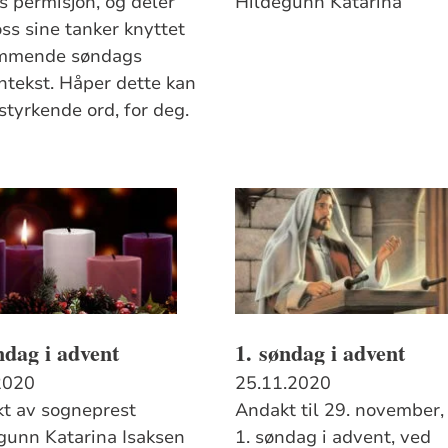
s permisjon, og deler
Hildegunn Katarina
ss sine tanker knyttet
ommende søndags
ntekst. Håper dette kan
styrkende ord, for deg.
ndag i advent
1. søndag i advent
2020
25.11.2020
t av sogneprest
Andakt til 29. november,
gunn Katarina Isaksen
1. søndag i advent, ved