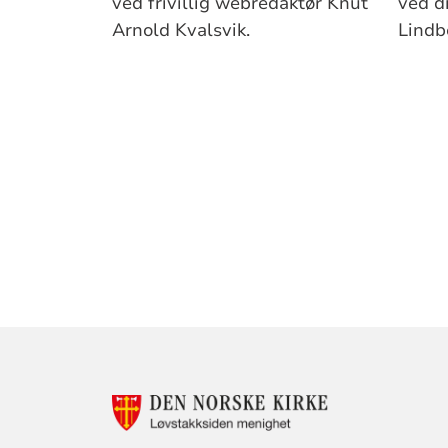
ved frivillig webredaktør Knut
ved d
Arnold Kvalsvik.
Lindb
KONTAKTINF
FOR
LØVSTAKKSID