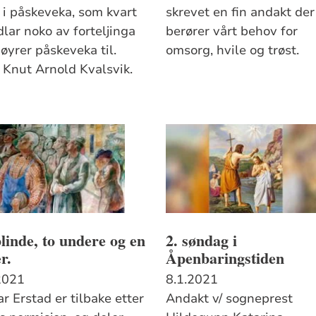
 i påskeveka, som kvart
skrevet en fin andakt de
lar noko av forteljinga
berører vårt behov for
øyrer påskeveka til.
omsorg, hvile og trøst.
: Knut Arnold Kvalsvik.
linde, to undere og en
2. søndag i
r.
Åpenbaringstiden
2021
8.1.2021
r Erstad er tilbake etter
Andakt v/ sogneprest