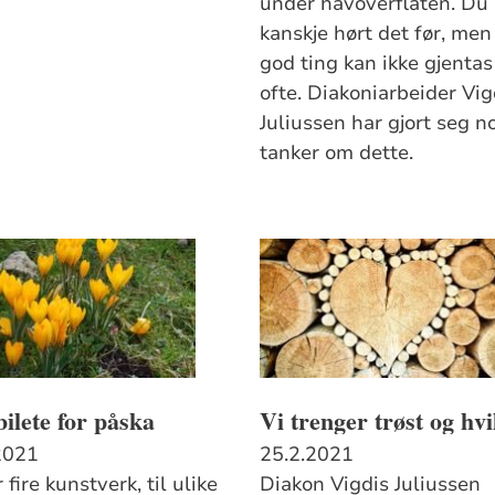
under havoverflaten. Du
kanskje hørt det før, men
god ting kan ikke gjentas
ofte. Diakoniarbeider Vig
Juliussen har gjort seg n
tanker om dette.
bilete for påska
Vi trenger trøst og hvi
2021
25.2.2021
 fire kunstverk, til ulike
Diakon Vigdis Juliussen