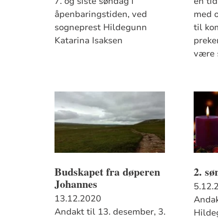
7. og siste søndag i
en tid
åpenbaringstiden, ved
med o
sogneprest Hildegunn
til k
Katarina Isaksen
preke
være 
Budskapet fra døperen
2. sø
Johannes
5.12.
13.12.2020
Andak
Andakt til 13. desember, 3.
Hilde