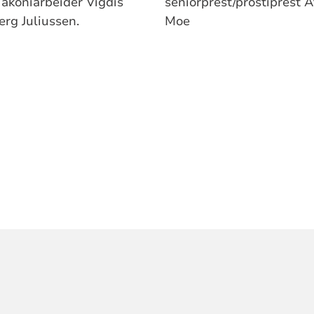
iakoniarbeider Vigdis
seniorprest/prostiprest A
erg Juliussen.
Moe
ORMASJON
EN