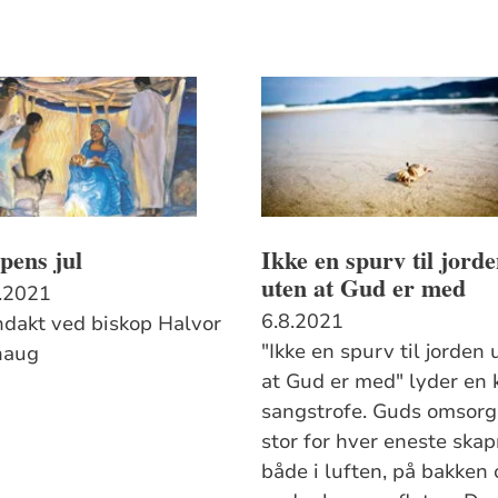
pens jul
Ikke en spurv til jord
uten at Gud er med
.2021
6.8.2021
ndakt ved biskop Halvor
"Ikke en spurv til jorden 
haug
at Gud er med" lyder en 
sangstrofe. Guds omsorg
stor for hver eneste skap
både i luften, på bakken