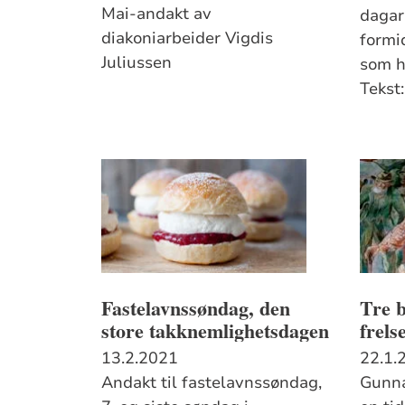
Mai-andakt av
dagar
diakoniarbeider Vigdis
formid
Juliussen
som h
Tekst
Fastelavnssøndag, den
Tre b
store takknemlig­hets­dagen
frelse
13.2.2021
22.1.
Andakt til fastelavnssøndag,
Gunna