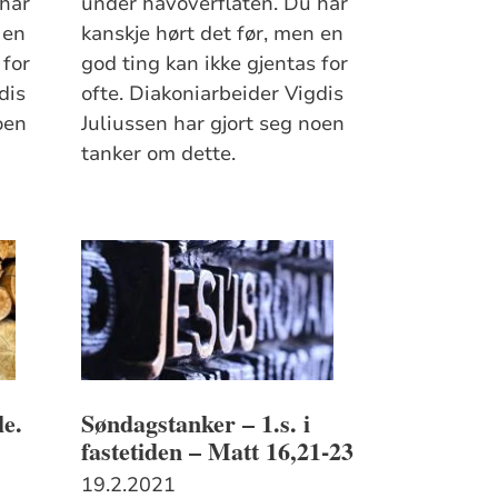
 har
under havoverflaten. Du har
 en
kanskje hørt det før, men en
 for
god ting kan ikke gjentas for
dis
ofte. Diakoniarbeider Vigdis
oen
Juliussen har gjort seg noen
tanker om dette.
le.
Søndagstanker – 1.s. i
fastetiden – Matt 16,21-23
19.2.2021