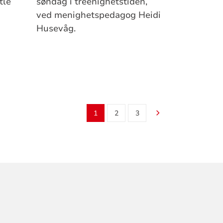
tle
søndag i treenighetstiden,
ved menighetspedagog Heidi
Husevåg.
1
2
3