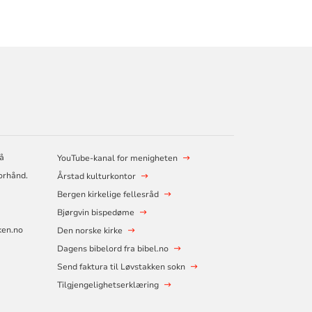
på
YouTube-kanal for menigheten
forhånd.
Årstad kulturkontor
Bergen kirkelige fellesråd
Bjørgvin bispedøme
ken.no
Den norske kirke
Dagens bibelord fra bibel.no
Send faktura til Løvstakken sokn
Tilgjengelighetserklæring