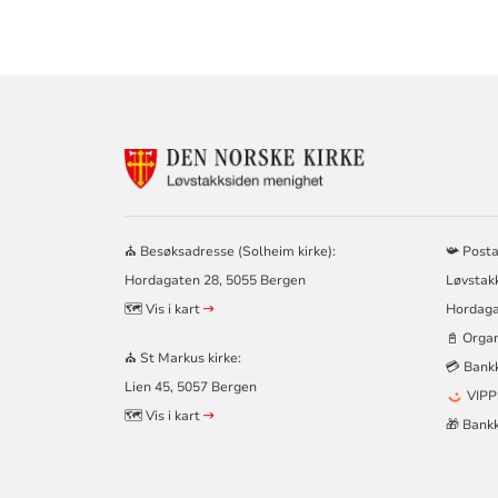
KONTAKTINF
FOR
LØVSTAKKSID
MENIGHET
–
⛪ Besøksadresse (Solheim kirke):
📯 Post
SOLHEIM
Hordagaten 28, 5055 Bergen
Løvstak
OG
ST
🗺️ Vis i kart
Hordaga
MARKUS
📓 Orga
KIRKER
⛪ St Markus kirke:
💳 Bank
Lien 45, 5057 Bergen
VIPP
🗺️ Vis i kart
🎁 Bank