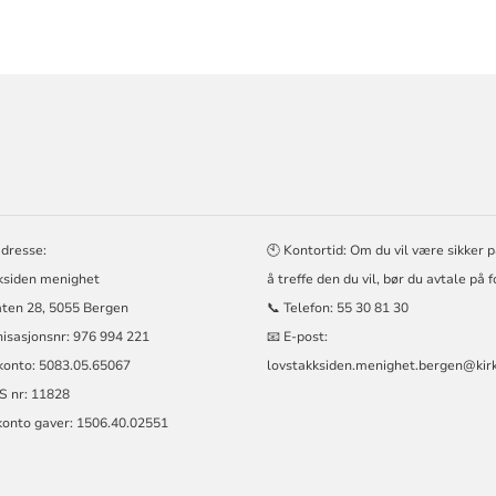
ORMASJON
EN
adresse:
🕙 Kontortid: Om du vil være sikker 
ksiden menighet
å treffe den du vil, bør du avtale på 
ten 28, 5055 Bergen
📞 Telefon:
55 30 81 30
nisasjonsnr:
976 994 221
📧 E-post:
konto: 5083.05.65067
lovstakksiden.menighet.bergen@kir
S nr: 11828
konto gaver: 1506.40.02551