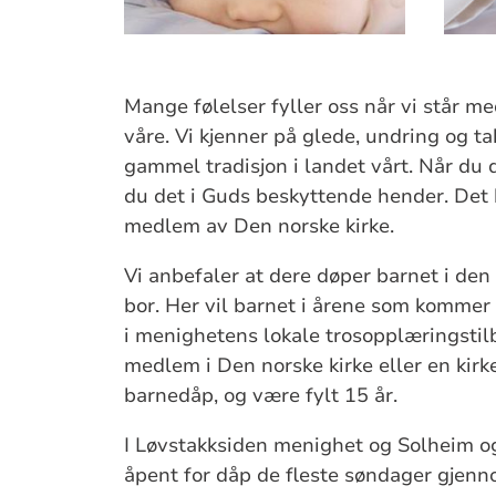
Mange følelser fyller oss når vi står me
våre. Vi kjenner på glede, undring og t
gammel tradisjon i landet vårt. Når du 
du det i Guds beskyttende hender. Det 
medlem av Den norske kirke.
Vi anbefaler at dere døper barnet i de
bor. Her vil barnet i årene som kommer 
i menighetens lokale trosopplæringsti
medlem i Den norske kirke eller en kirk
barnedåp, og være fylt 15 år.
I Løvstakksiden menighet og Solheim og 
åpent for dåp de fleste søndager gjenn