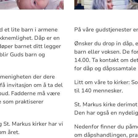
d et lite barn i armene
På våre gudstjenester er
akknemlighet. Dåp er en
Ønsker du drop in dåp, e
døper barnet ditt legger
barn eller voksen. De for
blir Guds barn og
14.00. Ta kontakt om det
for dåp og dåpssamtale
n menigheten der dere
Litt om våre to kirker: S
få invitasjon om å ta del
til 140 mennesker.
lbud. Fadderne må være
e som praktiserer
St. Markus kirke derimot
Den har også en nydelig 
St. Markus kirker har vi
Nedenfor finner du påme
om året.
om dåpshandlingen, prak