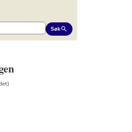
Søk
gen
det)