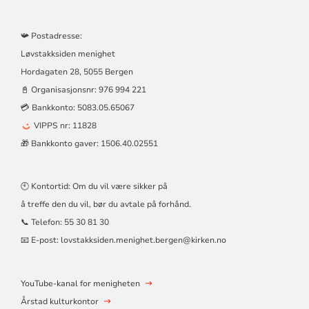
📯 Postadresse:
Løvstakksiden menighet
Hordagaten 28, 5055 Bergen
📓 Organisasjonsnr:
976 994 221
💳 Bankkonto: 5083.05.65067
VIPPS nr: 11828
🎁 Bankkonto gaver: 1506.40.02551
🕙 Kontortid: Om du vil være sikker på
å treffe den du vil, bør du avtale på forhånd.
📞 Telefon:
55 30 81 30
📧 E-post:
lovstakksiden.menighet.bergen@kirken.no
YouTube-kanal for menigheten
Årstad kulturkontor