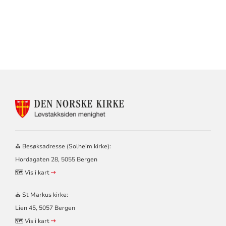
KONTAKTINFORMASJON
FOR
LØVSTAKKSIDEN
MENIGHET
–
⛪ Besøksadresse (Solheim kirke):
SOLHEIM
Hordagaten 28, 5055 Bergen
OG
ST
🗺️ Vis i kart
MARKUS
KIRKER
⛪ St Markus kirke:
Lien 45, 5057 Bergen
🗺️ Vis i kart