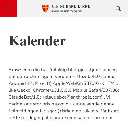
Kalender
Browseren din har feilaktig blitt gjenskjent som en
bot utifra User-agent verdien = Mozilla/5.0 (Linux;
Android 14; Pixel 8) AppleWebKit/537.36 (KHTML,
like Gecko) Chrome/131.0.0.0 Mobile Safari/537.36;
ClaudeBot/1.0; +claudebot@anthropic.com) . Vi
hadde satt stor pris på om du kunne sende denne
feilmeldingen til: skjeri@kirken.no slik at vi får fikset
dette for deg og alle andre med samme problem