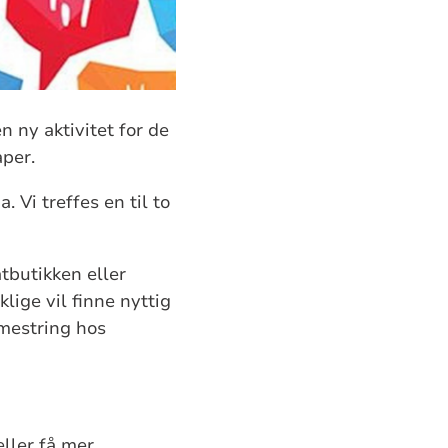
n ny aktivitet for de
aper.
 Vi treffes en til to
tbutikken eller
ge vil finne nyttig
l mestring hos
eller få mer