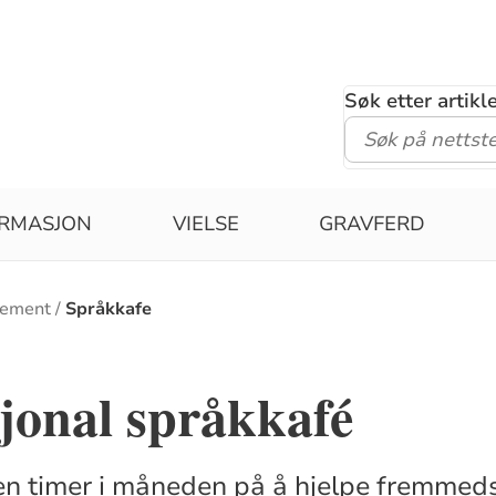
Søk etter artik
IRMASJON
VIELSE
GRAVFERD
jement
Språkkafe
jonal språkkafé
en timer i måneden på å hjelpe fremmeds