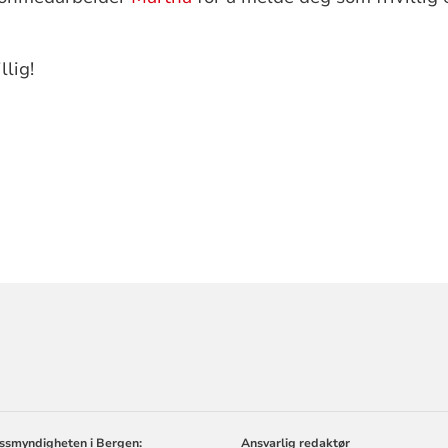
lig!
ORMASJON
ssmyndigheten i Bergen:
Ansvarlig redaktør