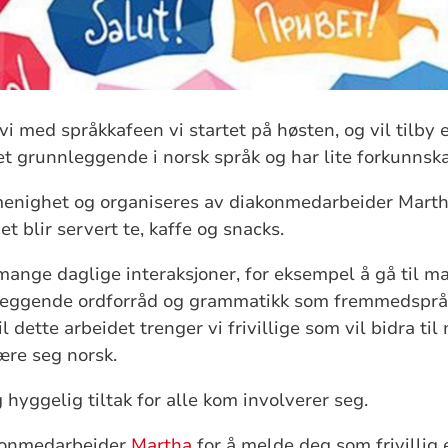
 vi med språkkafeen vi startet på høsten, og vil tilby e
t grunnleggende i norsk språk og har lite forkunnsk
 menighet og organiseres av diakonmedarbeider Martha.
 blir servert te, kaffe og snacks.
mange daglige interaksjoner, for eksempel å gå til ma
eggende ordforråd og grammatikk som fremmedspråkli
il dette arbeidet trenger vi frivillige som vil bidra ti
ære seg norsk.
g hyggelig tiltak for alle kom involverer seg.
konmedarbeider
Martha
for å melde deg som frivillig 