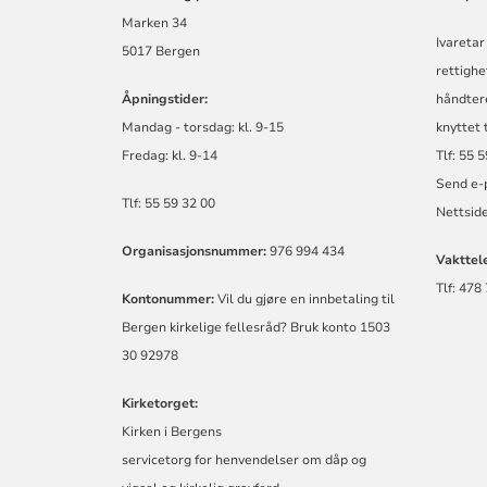
Marken 34
Ivareta
5017 Bergen
rettighe
Åpningstider:
håndtere
Mandag - torsdag:
kl.
9-15
knyttet 
Fredag:
kl.
9-14
Tlf: 55 
Send e-
Tlf: 55 59 32 00
Nettsid
Organisasjonsnummer:
976 994 434
Vakttel
Tlf: 478
Kontonummer:
Vil du gjøre en innbetaling til
Bergen kirkelige fellesråd? Bruk konto 1503
30 92978
Kirketorget:
Kirken i Bergens
servicetorg for henvendelser om dåp og