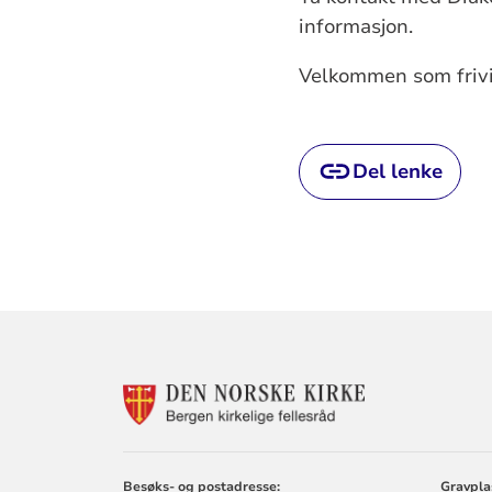
informasjon.
Velkommen som frivil
Del lenke
KONTAKTINF
FOR
BERGEN
KIRKELIGE
FELLESRÅD
Besøks- og postadresse:
Gravpla