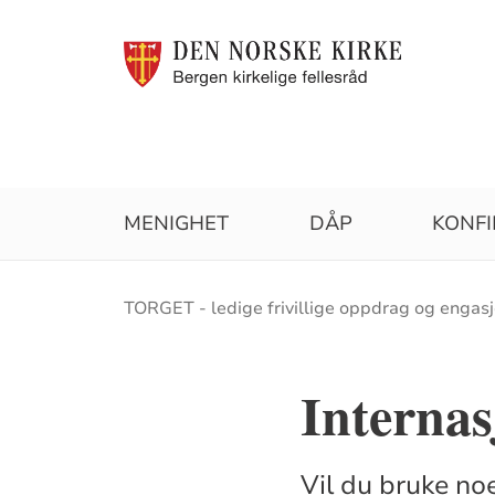
MENIGHET
DÅP
KONF
Brødsmulesti
TORGET - ledige frivillige oppdrag og engas
Internas
Vil du bruke no