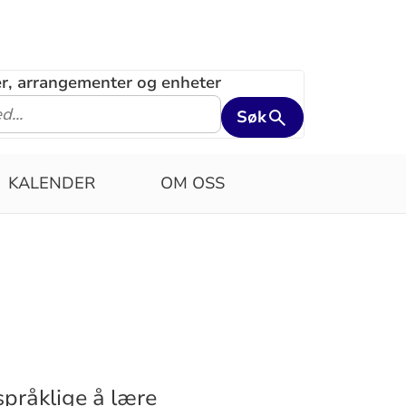
ler, arrangementer og enheter
Søk
KALENDER
OM OSS
pråklige å lære