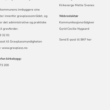
Kirkeverge Mette Svanes
r kommunens innbyggere sine
ter innenfor gravplassområdet, og
Webredaktør
r det administrative og praktiske
Kommunikasjonsrådgiver
til gravferder.
Gyrid Cecilie Nygaard
59 32 01
Send E-post til BKF her
post til Gravplassmyndigheten
e:
www.gravplass.no
efon kirkebygg:
 73 200