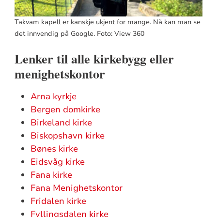
Takvam kapell er kanskje ukjent for mange. Nå kan man se
det innvendig på Google. Foto: View 360
Lenker til alle kirkebygg eller
menighetskontor
Arna kyrkje
Bergen domkirke
Birkeland kirke
Biskopshavn kirke
Bønes kirke
Eidsvåg kirke
Fana kirke
Fana Menighetskontor
Fridalen kirke
Fyllingsdalen kirke