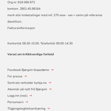
Org.nr: 818 066 872
kontonr. 2801.45.98164
merk alle innbetalingar med ref. 270 xxxx - xxx + namn på referanse
(bestillar).
Fakturainformasjon
Kontortid: 08.30-15.00. Telefontid: 09.00-14.30
Varsel om kritikkverdige forhold
Facebook Bjørgvin bispedøme
For pressa
Sentrale nettsider kyrkja.no
Abonnér på nytt frå Bjørgvin
Logg inn (red.)
Personvern
Tilgjengelegheitserklæring