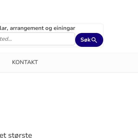
klar, arrangement og einingar
Søk
KONTAKT
et største