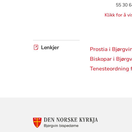
55 30 6
Klikk for å v
Lenkjer
Prostia i Bjørgvi
Biskopar i Bjørgv
Tenesteordning f
KONTAKTINF
FOR
BJØRGVIN