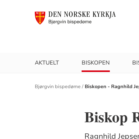
AKTUELT
BISKOPEN
B
Brødsmulesti
Bjørgvin bispedøme
Biskopen - Ragnhild J
Biskop 
Ragnhild Jepsen 