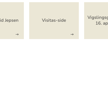
Vigslings
id Jepsen
Visitas-side
16. ap