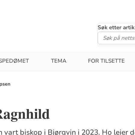
Søk etter arti
ISPEDØMET
TEMA
FOR TILSETTE
epsen
Ragnhild
vart biskop i Bjørgvin i 2023. Ho leier d