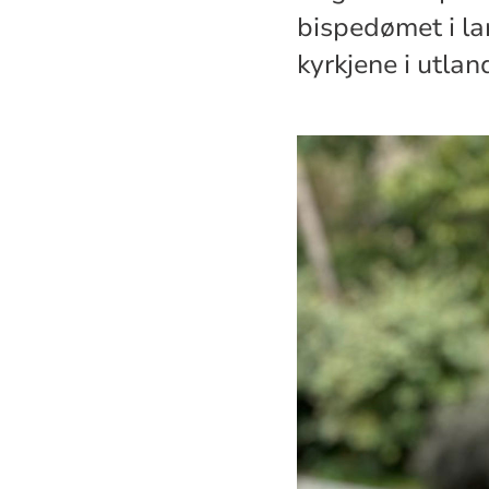
bispedømet i la
kyrkjene i utlan