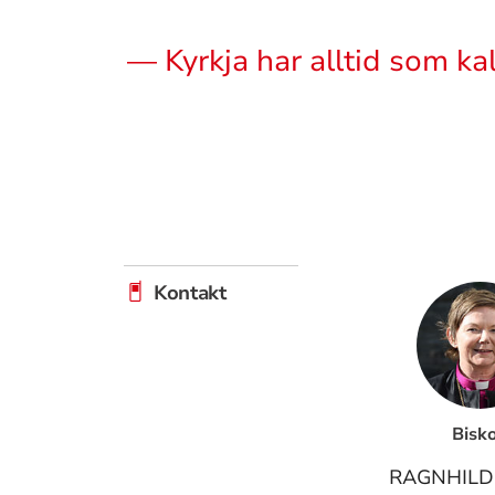
Sitat
— Kyrkja har alltid som kall
Kontakt
Bisk
RAGNHILD