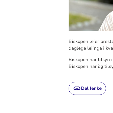
Biskopen leier prest
daglege leiinga i kvar
Biskopen har tilsyn m
Biskopen har òg tils
Del lenke