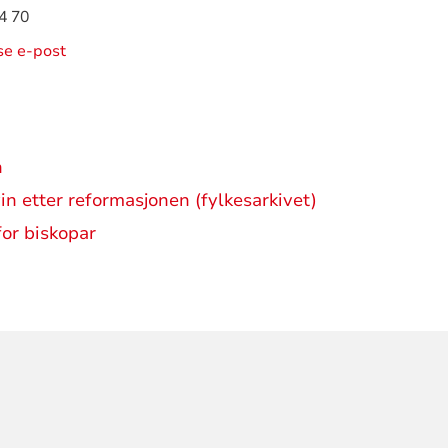
4 70
ise e-post
n
in etter reformasjonen (fylkesarkivet)
or biskopar
ORMASJON