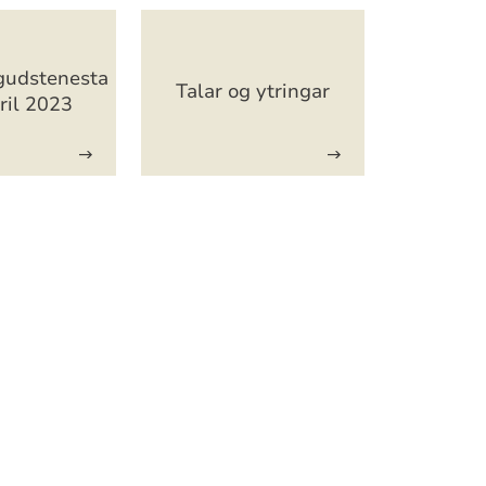
gudstenesta
Talar og ytringar
ril 2023