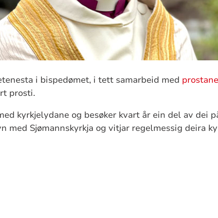
etenesta i bispedømet, i tett samarbeid med
prostan
t prosti.
ed kyrkjelydane og besøker kvart år ein del av dei på
yn med Sjømannskyrkja og vitjar regelmessig deira kyr