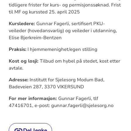
tidligere frister for kurs- og permisjonssøknad. Frist
til MF og kurssted 25. april 2025
Kursledere:
Gunnar Fagerli, sertifisert PKU-
veileder (hovedansvarlig) og veileder i utdanning,
Elise Bjerkreim-Bentzen
Praksis:
I hjemmemenighet/egen stilling
Kost og losji:
Tilbud om hybel på stedet, kost etter
avtale.
Adresse:
Institutt for Sjelesorg Modum Bad,
Badeveien 287, 3370 VIKERSUND
For mer informasjon:
Gunnar Fagerli, tlf
47416701, e-post: gunnar.fagerli@sjelesorg.no
Del lenke