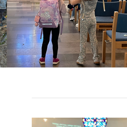
Landro
sokn