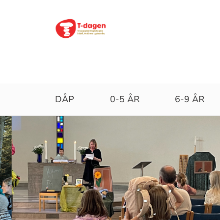
Trusopplæringa
DÅP
0-5 ÅR
6-9 ÅR
i
Fjell,
Foldnes
og