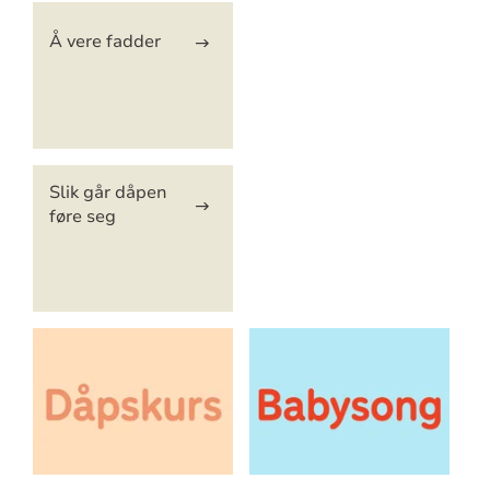
Å vere fadder
Slik går dåpen
føre seg