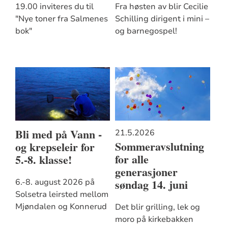
19.00 inviteres du til
Fra høsten av blir Cecilie
"Nye toner fra Salmenes
Schilling dirigent i mini –
bok"
og barnegospel!
Bli med på Vann -
21.5.2026
Sommeravslutning
og krepseleir for
for alle
5.-8. klasse!
generasjoner
søndag 14. juni
6.-8. august 2026 på
Solsetra leirsted mellom
Mjøndalen og Konnerud
Det blir grilling, lek og
moro på kirkebakken