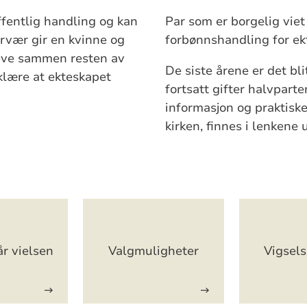
ffentlig handling og kan
Par som er borgelig viet 
nærvær gir en kvinne og
forbønnshandling for ek
leve sammen resten av
De siste årene er det bl
rklære at ekteskapet
fortsatt gifter halvparte
informasjon og praktiske
kirken, finnes i lenkene 
år vielsen
Valgmuligheter
Vigsels