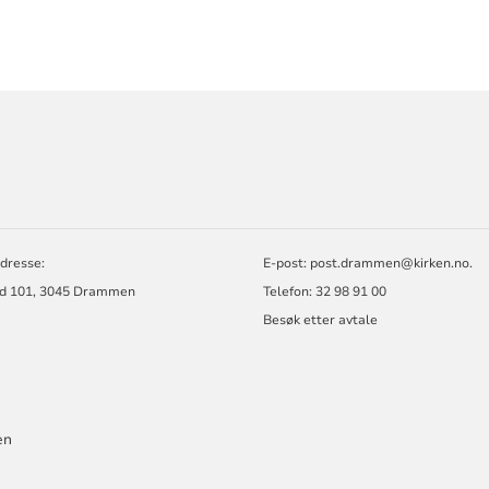
ORMASJON
ET
dresse:
E-post:
post.drammen@kirken.no
.
d 101, 3045 Drammen
Telefon: 32 98 91 00
Besøk etter avtale
en